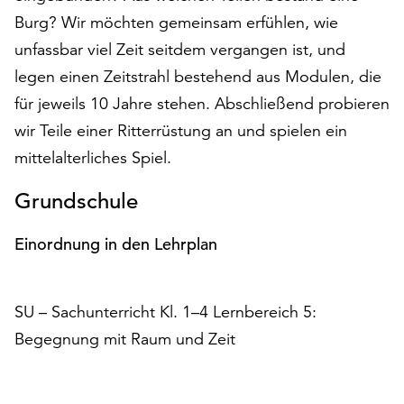
am
Burg? Wir möchten gemeinsam erfühlen, wie
Ende
unfassbar viel Zeit seitdem vergangen ist, und
der
Seite
legen einen Zeitstrahl bestehend aus Modulen, die
die
für jeweils 10 Jahre stehen. Abschließend probieren
Schaltfläche
wir Teile einer Ritterrüstung an und spielen ein
„Cookie-
Einstellungen“
mittelalterliches Spiel.
zur
Verfügung.
Grundschule
Funktionale
Cookies
Einordnung in den Lehrplan
werden
auch
ohne
SU – Sachunterricht Kl. 1–4 Lernbereich 5:
Ihr
Begegnung mit Raum und Zeit
Einverständnis
weiterhin
ausgeführt.