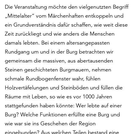
auf
Die Veranstaltung möchte den vielgenutzten Begriff
„Alle
„Mittelalter“ vom Märchenhaften entkoppeln und
akzeptieren“,
ein Grundverständnis dafür schaffen, wie weit diese
um
alle
Zeit zurückliegt und wie anders die Menschen
Cookies
damals lebten. Bei einem altersangepassten
zu
Rundgang um und in der Burg betrachten wir
akzeptieren.
gemeinsam die massiven, aus abertausenden
Sie
können
Steinen geschichteten Burgmauern, nehmen
Ihr
schmale Rundbogenfenster wahr, fühlen
Einverständnis
Holzvertäfelungen und Steinböden und füllen die
jederzeit
ändern
Räume mit Leben, so wie es vor 1000 Jahren
und
stattgefunden haben könnte: Wer lebte auf einer
widerrufen.
Burg? Welche Funktionen erfüllte eine Burg und
Dafür
steht
wie war sie ins Geschehen der Region
Ihnen
eingebunden? Aus welchen Teilen bestand eine