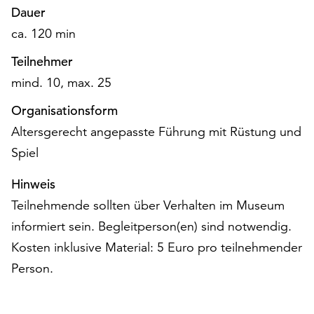
Möchten
Dauer
Sie
ca. 120 min
die
verwendeten
Teilnehmer
Cookies
mind. 10, max. 25
anpassen,
erreichen
Organisationsform
Sie
Altersgerecht angepasste Führung mit Rüstung und
die
Spiel
Einstellungen
über
Hinweis
die
Schaltfläche
Teilnehmende sollten über Verhalten im Museum
„Auswählen“.
informiert sein. Begleitperson(en) sind notwendig.
Weitere
Kosten inklusive Material: 5 Euro pro teilnehmender
Informationen
Person.
finden
Sie
in