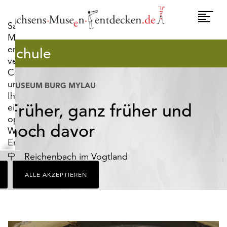
widerrufen.
Umscha
Sachsens-
Naviga
Museen-
entdecken.de
Schule
verwendet
Cookies,
um
MUSEUM BURG MYLAU
Ihnen
Früher, ganz früher und
ein
optimales
noch davor
Webseiten-
Erlebnis
zu
Ort
Reichenbach im Vogtland
bieten.
ALLE AKZEPTIEREN
Dazu
zählen
Cookies,
die
für