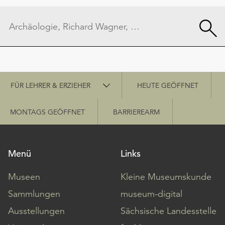
Schnellzugriff
FÜR LEHRER & ERZIEHER
HEUTE GEÖFFNET
MONTAGS GEÖFFNET
BARRIEREARM
Menü
Links
Museen
Kleine Museumskunde
Sammlungen
museum-digital
Ausstellungen
Sächsische Landesstelle