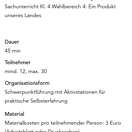
Möchten
Sachunterricht Kl. 4 Wahlbereich 4: Ein Produkt
Sie
unseres Landes
die
verwendeten
Cookies
anpassen,
Dauer
erreichen
45 min
Sie
die
Teilnehmer
Einstellungen
mind. 12, max. 30
über
die
Organisationsform
Schaltfläche
Schwerpunktführung mit Aktivstationen für
„Auswählen“.
praktische Selbsterfahrung
Weitere
Informationen
Material
finden
Materialkosten pro teilnehmender Person: 3 Euro
Sie
in
(Arbeitsblatt oder Drucksachen)