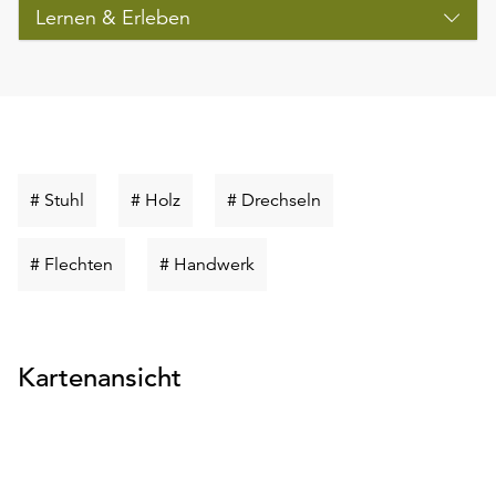
Lernen & Erleben
Schlüsselwort
Schlüsselwort
Schlüsselwort
# Stuhl
# Holz
# Drechseln
suchen
suchen
suchen
Schlüsselwort
Schlüsselwort
# Flechten
# Handwerk
suchen
suchen
Kartenansicht