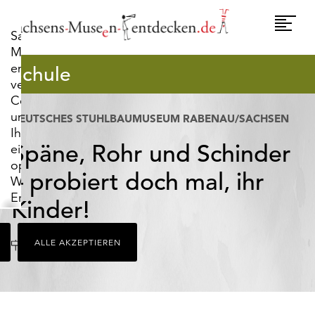
widerrufen.
Umscha
Sachsens-
Naviga
Museen-
entdecken.de
Schule
verwendet
Cookies,
um
DEUTSCHES STUHLBAUMUSEUM RABENAU/SACHSEN
Ihnen
Späne, Rohr und Schinder
ein
optimales
– probiert doch mal, ihr
Webseiten-
Erlebnis
Kinder!
zu
bieten.
Ort
Rabenau
ALLE AKZEPTIEREN
Dazu
zählen
Cookies,
die
für