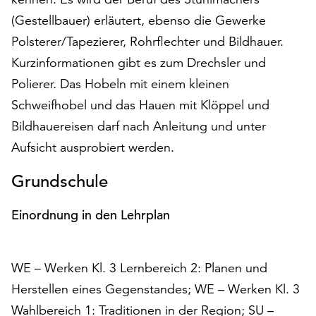
am
(Gestellbauer) erläutert, ebenso die Gewerke
Ende
der
Polsterer/Tapezierer, Rohrflechter und Bildhauer.
Seite
Kurzinformationen gibt es zum Drechsler und
die
Polierer. Das Hobeln mit einem kleinen
Schaltfläche
„Cookie-
Schweifhobel und das Hauen mit Klöppel und
Einstellungen“
Bildhauereisen darf nach Anleitung und unter
zur
Aufsicht ausprobiert werden.
Verfügung.
Funktionale
Grundschule
Cookies
werden
Einordnung in den Lehrplan
auch
ohne
Ihr
Einverständnis
WE – Werken Kl. 3 Lernbereich 2: Planen und
weiterhin
Herstellen eines Gegenstandes; WE – Werken Kl. 3
ausgeführt.
Wahlbereich 1: Traditionen in der Region; SU –