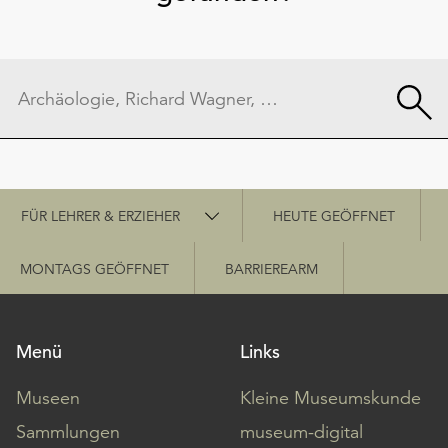
Schnellzugriff
FÜR LEHRER & ERZIEHER
HEUTE GEÖFFNET
MONTAGS GEÖFFNET
BARRIEREARM
Menü
Links
Museen
Kleine Museumskunde
Sammlungen
museum-digital