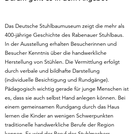
auf
„Alle
akzeptieren“,
Das Deutsche Stuhlbaumuseum zeigt die mehr als
um
alle
400-jährige Geschichte des Rabenauer Stuhlbaus.
Cookies
In der Ausstellung erhalten Besucherinnen und
zu
Besucher Kenntnis über die handwerkliche
akzeptieren.
Sie
Herstellung von Stühlen. Die Vermittlung erfolgt
können
durch verbale und bildhafte Darstellung
Ihr
(individuelle Besichtigung und Rundgänge).
Einverständnis
jederzeit
Pädagogisch wichtig gerade für junge Menschen ist
ändern
es, dass sie auch selbst Hand anlegen können. Bei
und
einem gemeinsamen Rundgang durch das Haus
widerrufen.
lernen die Kinder an wenigen Schwerpunkten
Dafür
steht
traditionelle handwerkliche Berufe der Region
Ihnen
kennen. Es wird der Beruf des Stuhlmachers