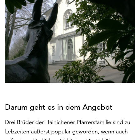
den
Betrieb
der
Seite
notwendig
sind
(funktionale
Cookies),
sowie
solche,
die
lediglich
zu
anonymen
Statistikzwecken
Darum geht es in dem Angebot
genutzt
werden.
Drei Brüder der Hainichener Pfarrersfamilie sind zu
Lebzeiten äußerst populär geworden, wenn auch
Klicken
Sie