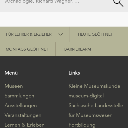
Schnellzugriff
FÜR LEHRER & ERZIEHER
HEUTE GEÖFFNET
MONTAGS GEÖFFNET
BARRIEREARM
Menü
Links
Museen
Kleine Museumskunde
Sammlungen
museum-digital
Ausstellungen
Sächsische Landesstelle
Veranstaltungen
für Museumswesen
Lernen & Erleben
Fortbildung