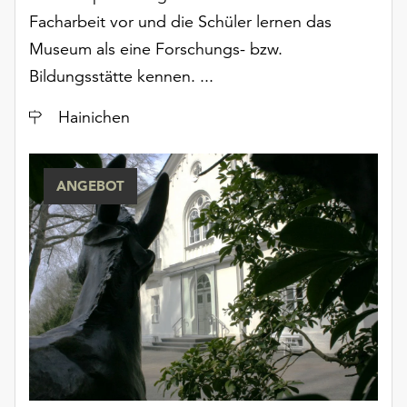
unserer
Facharbeit vor und die Schüler lernen das
Datenschutzerklärung
Museum als eine Forschungs- bzw.
oder
Bildungsstätte kennen. ...
dem
Impressum
Ort
Hainichen
.
ANGEBOT