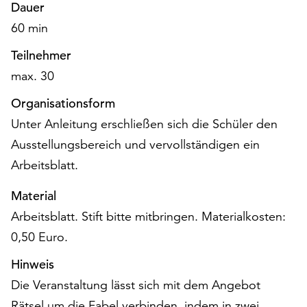
am
Dauer
Ende
60 min
der
Seite
Teilnehmer
die
max. 30
Schaltfläche
„Cookie-
Organisationsform
Einstellungen“
Unter Anleitung erschließen sich die Schüler den
zur
Ausstellungsbereich und vervollständigen ein
Verfügung.
Funktionale
Arbeitsblatt.
Cookies
werden
Material
auch
Arbeitsblatt. Stift bitte mitbringen. Materialkosten:
ohne
0,50 Euro.
Ihr
Einverständnis
Hinweis
weiterhin
Die Veranstaltung lässt sich mit dem Angebot
ausgeführt.
Rätsel um die Fabel verbinden, indem in zwei