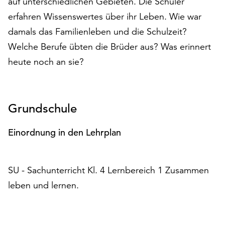
auf unterschiedlichen Gebieten. Die Schüler
auf
erfahren Wissenswertes über ihr Leben. Wie war
„Alle
damals das Familienleben und die Schulzeit?
akzeptieren“,
um
Welche Berufe übten die Brüder aus? Was erinnert
alle
heute noch an sie?
Cookies
zu
akzeptieren.
Sie
Grundschule
können
Ihr
Einordnung in den Lehrplan
Einverständnis
jederzeit
ändern
SU - Sachunterricht Kl. 4 Lernbereich 1 Zusammen
und
widerrufen.
leben und lernen.
Dafür
steht
Ihnen