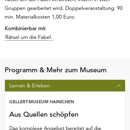
Möchten
Gruppen gearbeitet wird. Doppelveranstaltung: 90
Sie
min. Materialkosten 1,00 Euro.
die
verwendeten
Kombinierbar mit
Cookies
Rätsel um die Fabel.
anpassen,
erreichen
Sie
die
Einstellungen
Programm & Mehr zum Museum
über
die
Schaltfläche
Lernen & Erleben
„Auswählen“.
Weitere
GELLERT-MUSEUM HAINICHEN
Informationen
Aus Quellen schöpfen
finden
Sie
Das komplexe Angebot bereitet auf die
in