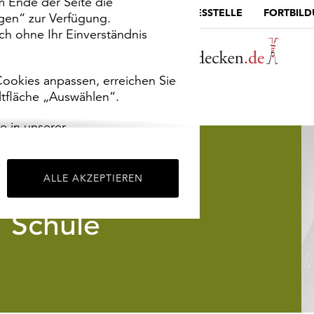
m Ende der Seite die
MUSEUMSPORTAL
DIE LANDESSTELLE
FORTBIL
ngen“ zur Verfügung.
h ohne Ihr Einverständnis
ookies anpassen, erreichen Sie
ltfläche „Auswählen“.
e in unserer
m
Impressum
.
ALLE AKZEPTIEREN
Schule