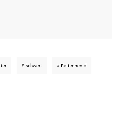
ort
Schlüsselwort
Schlüsselwort
Schlüsselwort
tter
# Schwert
# Kettenhemd
suchen
suchen
suchen