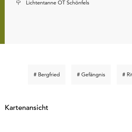
Ort
Lichtentanne OT Schönfels
Schlüsselwort
Schlüsselw
# Bergfried
# Gefängnis
# Ri
suchen
suchen
Kartenansicht