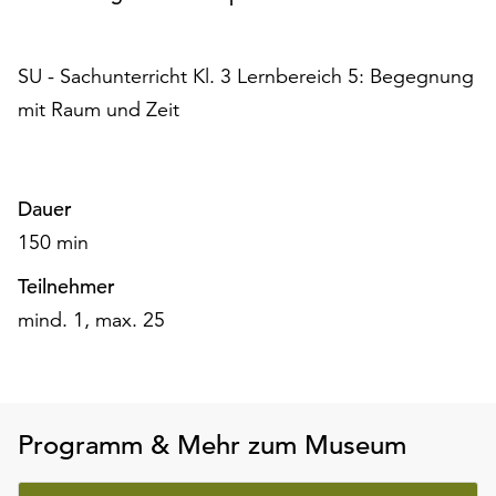
am
Ende
der
SU - Sachunterricht Kl. 3 Lernbereich 5: Begegnung
Seite
mit Raum und Zeit
die
Schaltfläche
„Cookie-
Einstellungen“
Dauer
zur
Verfügung.
150 min
Funktionale
Teilnehmer
Cookies
werden
mind. 1, max. 25
auch
ohne
Ihr
Einverständnis
Programm & Mehr zum Museum
weiterhin
ausgeführt.