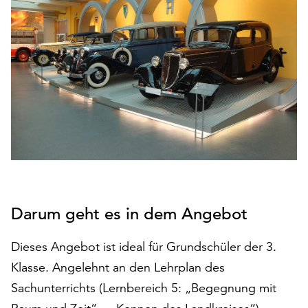
den
Betrieb
der
Seite
notwendig
sind
(funktionale
Cookies),
sowie
solche,
die
lediglich
zu
Darum geht es in dem Angebot
anonymen
Statistikzwecken
Dieses Angebot ist ideal für Grundschüler der 3.
genutzt
werden.
Klasse. Angelehnt an den Lehrplan des
Sachunterrichts (Lernbereich 5: „Begegnung mit
Klicken
Sie