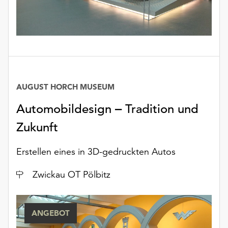
unserer
Datenschutzerklärung
oder
dem
Impressum
.
AUGUST HORCH MUSEUM
Automobildesign ‒ Tradition und
Zukunft
Erstellen eines in 3D-gedruckten Autos
Ort
Zwickau OT Pölbitz
ANGEBOT