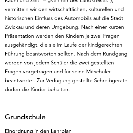
Raum und Zeit“ – „Kennen des Landkreises“),
auf
vermitteln wir den wirtschaftlichen, kulturellen und
„Alle
historischen Einfluss des Automobils auf die Stadt
akzeptieren“,
um
Zwickau und deren Umgebung. Nach einer kurzen
alle
Präsentation werden den Kindern je zwei Fragen
Cookies
ausgehändigt, die sie im Laufe der kindgerechten
zu
Führung beantworten sollten. Nach dem Rundgang
akzeptieren.
Sie
werden von jedem Schüler die zwei gestellten
können
Fragen vorgetragen und für seine Mitschüler
Ihr
beantwortet. Zur Verfügung gestellte Schreibgeräte
Einverständnis
jederzeit
dürfen die Kinder behalten.
ändern
und
widerrufen.
Dafür
Grundschule
steht
Ihnen
Einordnung in den Lehrplan