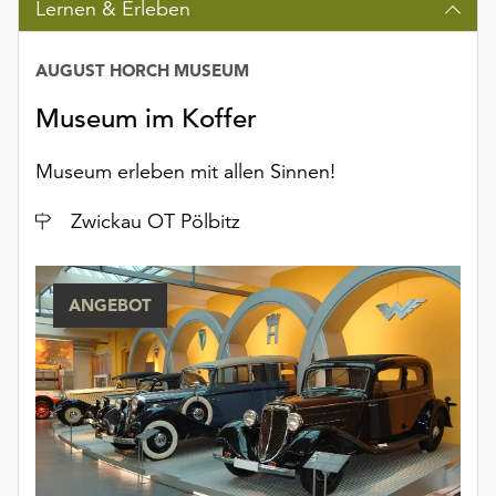
Lernen & Erleben
Möchten
Sie
die
AUGUST HORCH MUSEUM
verwendeten
Museum im Koffer
Cookies
anpassen,
erreichen
Museum erleben mit allen Sinnen!
Sie
die
Ort
Zwickau OT Pölbitz
Einstellungen
über
die
ANGEBOT
Schaltfläche
„Auswählen“.
Weitere
Informationen
finden
Sie
in