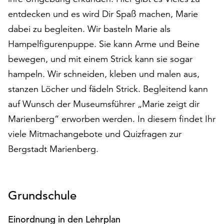
auf
entdecken und es wird Dir Spaß machen, Marie
„Alle
dabei zu begleiten. Wir basteln Marie als
akzeptieren“,
Hampelfigurenpuppe. Sie kann Arme und Beine
um
alle
bewegen, und mit einem Strick kann sie sogar
Cookies
hampeln. Wir schneiden, kleben und malen aus,
zu
stanzen Löcher und fädeln Strick. Begleitend kann
akzeptieren.
Sie
auf Wunsch der Museumsführer „Marie zeigt dir
können
Marienberg“ erworben werden. In diesem findet Ihr
Ihr
viele Mitmachangebote und Quizfragen zur
Einverständnis
jederzeit
Bergstadt Marienberg.
ändern
und
widerrufen.
Grundschule
Dafür
steht
Ihnen
Einordnung in den Lehrplan