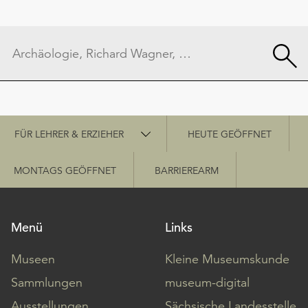
Schnellzugriff
FÜR LEHRER & ERZIEHER
HEUTE GEÖFFNET
MONTAGS GEÖFFNET
BARRIEREARM
Menü
Links
Museen
Kleine Museumskunde
Sammlungen
museum-digital
Ausstellungen
Sächsische Landesstelle