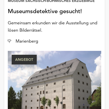
MUSEUM SÄCHSISCH-BÖHMISCHES ERZGEBIRGE
unserer
Datenschutzerklärung
Museumsdetektive gesucht!
oder
dem
Gemeinsam erkunden wir die Ausstellung und
Impressum
lösen Bilderrätsel.
.
Ort
Marienberg
ANGEBOT