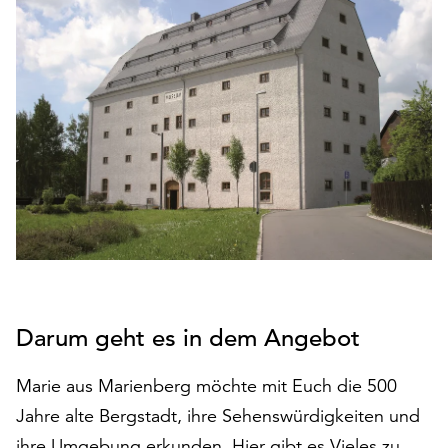
den
Betrieb
der
Seite
notwendig
sind
(funktionale
Cookies),
sowie
solche,
die
lediglich
zu
anonymen
Darum geht es in dem Angebot
Statistikzwecken
genutzt
werden.
Marie aus Marienberg möchte mit Euch die 500
Jahre alte Bergstadt, ihre Sehenswürdigkeiten und
Klicken
ihre Umgebung erkunden. Hier gibt es Vieles zu
Sie