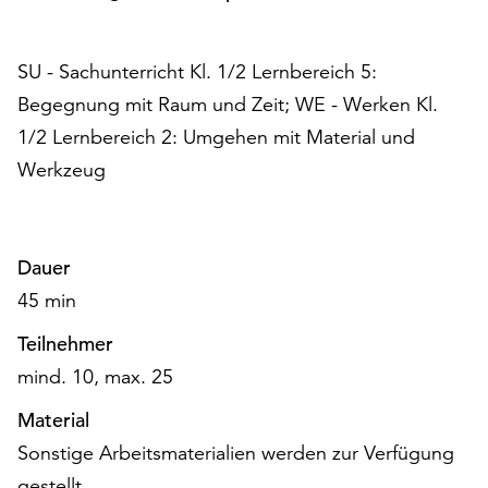
am
Ende
der
SU - Sachunterricht Kl. 1/2 Lernbereich 5:
Seite
Begegnung mit Raum und Zeit; WE - Werken Kl.
die
Schaltfläche
1/2 Lernbereich 2: Umgehen mit Material und
„Cookie-
Werkzeug
Einstellungen“
zur
Verfügung.
Funktionale
Dauer
Cookies
45 min
werden
auch
Teilnehmer
ohne
mind. 10, max. 25
Ihr
Einverständnis
Material
weiterhin
Sonstige Arbeitsmaterialien werden zur Verfügung
ausgeführt.
gestellt.