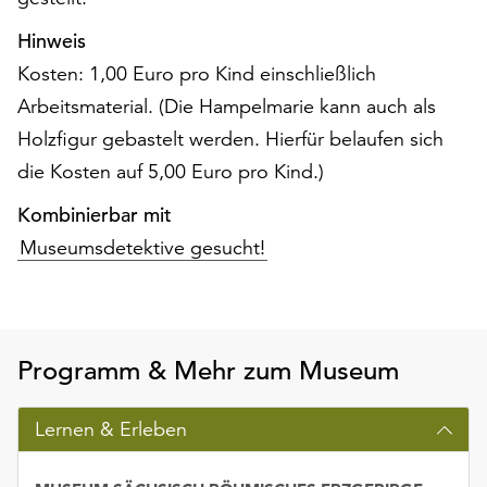
Möchten
Sie
Hinweis
die
Kosten: 1,00 Euro pro Kind einschließlich
verwendeten
Arbeitsmaterial. (Die Hampelmarie kann auch als
Cookies
Holzfigur gebastelt werden. Hierfür belaufen sich
anpassen,
erreichen
die Kosten auf 5,00 Euro pro Kind.)
Sie
Kombinierbar mit
die
Einstellungen
Museumsdetektive gesucht!
über
die
Schaltfläche
„Auswählen“.
Programm & Mehr zum Museum
Weitere
Informationen
Lernen & Erleben
finden
Sie
in