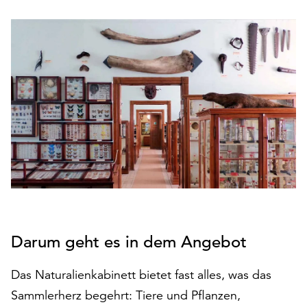
den
Betrieb
der
Seite
notwendig
sind
(funktionale
Cookies),
sowie
solche,
die
lediglich
zu
anonymen
Statistikzwecken
Darum geht es in dem Angebot
genutzt
werden.
Das Naturalienkabinett bietet fast alles, was das
Klicken
Sammlerherz begehrt: Tiere und Pflanzen,
Sie