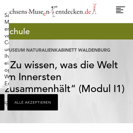
widerrufen.
Umscha
Sachsens-
Naviga
Museen-
entdecken.de
Schule
verwendet
Cookies,
um
MUSEUM NATURALIENKABINETT WALDENBURG
Ihnen
„Zu wissen, was die Welt
ein
optimales
im Innersten
Webseiten-
Erlebnis
zusammenhält“ (Modul I1)
zu
bieten.
Ort
Waldenburg
ALLE AKZEPTIEREN
Dazu
zählen
Cookies,
die
für