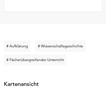
Schlüsselwort
Schlüsselwort
# Aufklärung
# Wissenschaftsgeschichte
suchen
suchen
Schlüsselwort
# Fächerübergreifender Unterricht
suchen
Kartenansicht