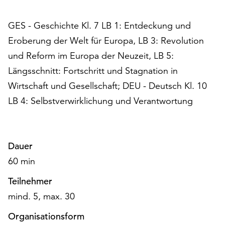
am
Ende
GES - Geschichte Kl. 7 LB 1: Entdeckung und
der
Seite
Eroberung der Welt für Europa, LB 3: Revolution
die
und Reform im Europa der Neuzeit, LB 5:
Schaltfläche
Längsschnitt: Fortschritt und Stagnation in
„Cookie-
Einstellungen“
Wirtschaft und Gesellschaft; DEU - Deutsch Kl. 10
zur
LB 4: Selbstverwirklichung und Verantwortung
Verfügung.
Funktionale
Cookies
werden
Dauer
auch
60 min
ohne
Ihr
Teilnehmer
Einverständnis
mind. 5, max. 30
weiterhin
ausgeführt.
Organisationsform