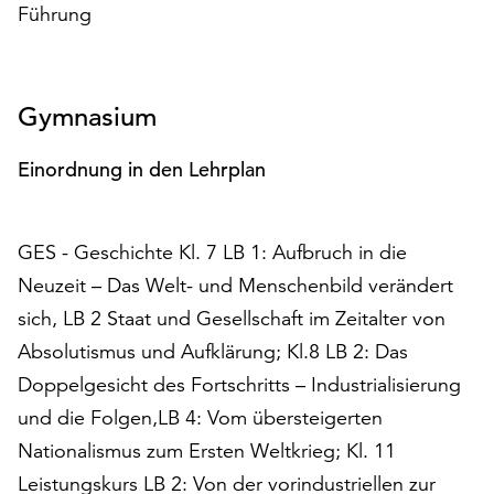
Führung
Möchten
Sie
die
verwendeten
Gymnasium
Cookies
anpassen,
erreichen
Einordnung in den Lehrplan
Sie
die
Einstellungen
GES - Geschichte Kl. 7 LB 1: Aufbruch in die
über
Neuzeit – Das Welt- und Menschenbild verändert
die
sich, LB 2 Staat und Gesellschaft im Zeitalter von
Schaltfläche
„Auswählen“.
Absolutismus und Aufklärung; Kl.8 LB 2: Das
Doppelgesicht des Fortschritts – Industrialisierung
Weitere
Informationen
und die Folgen,LB 4: Vom übersteigerten
finden
Nationalismus zum Ersten Weltkrieg; Kl. 11
Sie
Leistungskurs LB 2: Von der vorindustriellen zur
in