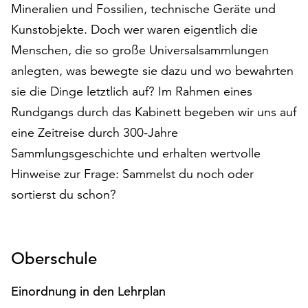
Mineralien und Fossilien, technische Geräte und
auf
Kunstobjekte. Doch wer waren eigentlich die
„Alle
akzeptieren“,
Menschen, die so große Universalsammlungen
um
anlegten, was bewegte sie dazu und wo bewahrten
alle
sie die Dinge letztlich auf? Im Rahmen eines
Cookies
zu
Rundgangs durch das Kabinett begeben wir uns auf
akzeptieren.
eine Zeitreise durch 300-Jahre
Sie
Sammlungsgeschichte und erhalten wertvolle
können
Ihr
Hinweise zur Frage: Sammelst du noch oder
Einverständnis
sortierst du schon?
jederzeit
ändern
und
widerrufen.
Oberschule
Dafür
steht
Einordnung in den Lehrplan
Ihnen