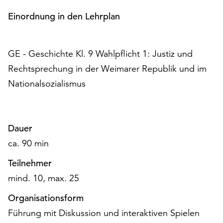
am
Einordnung in den Lehrplan
Ende
der
Seite
die
GE - Geschichte Kl. 9 Wahlpflicht 1: Justiz und
Schaltfläche
Rechtsprechung in der Weimarer Republik und im
„Cookie-
Nationalsozialismus
Einstellungen“
zur
Verfügung.
Funktionale
Dauer
Cookies
werden
ca. 90 min
auch
Teilnehmer
ohne
Ihr
mind. 10, max. 25
Einverständnis
Organisationsform
weiterhin
ausgeführt.
Führung mit Diskussion und interaktiven Spielen