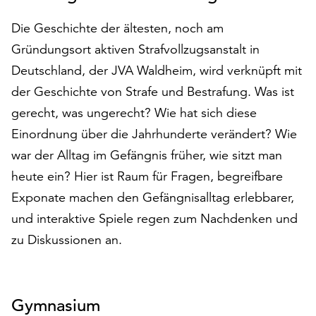
auf
Die Geschichte der ältesten, noch am
„Alle
akzeptieren“,
Gründungsort aktiven Strafvollzugsanstalt in
um
Deutschland, der JVA Waldheim, wird verknüpft mit
alle
der Geschichte von Strafe und Bestrafung. Was ist
Cookies
zu
gerecht, was ungerecht? Wie hat sich diese
akzeptieren.
Einordnung über die Jahrhunderte verändert? Wie
Sie
war der Alltag im Gefängnis früher, wie sitzt man
können
heute ein? Hier ist Raum für Fragen, begreifbare
Ihr
Einverständnis
Exponate machen den Gefängnisalltag erlebbarer,
jederzeit
und interaktive Spiele regen zum Nachdenken und
ändern
zu Diskussionen an.
und
widerrufen.
Dafür
steht
Gymnasium
Ihnen