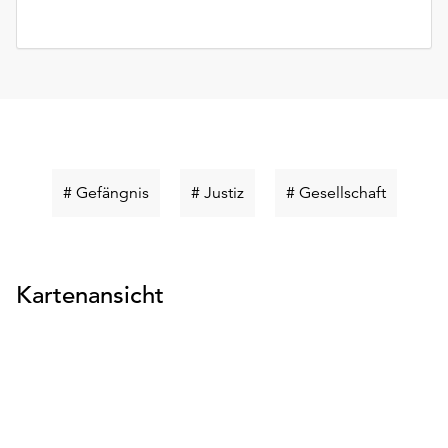
Schlüsselwort
Schlüsselwort
Schlüsse
# Gefängnis
# Justiz
# Gesellschaft
suchen
suchen
suchen
Kartenansicht