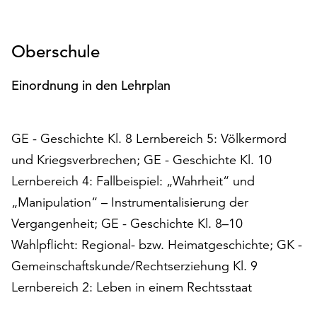
Möchten
Sie
die
Oberschule
verwendeten
Cookies
Einordnung in den Lehrplan
anpassen,
erreichen
Sie
GE - Geschichte Kl. 8 Lernbereich 5: Völkermord
die
Einstellungen
und Kriegsverbrechen; GE - Geschichte Kl. 10
über
Lernbereich 4: Fallbeispiel: „Wahrheit“ und
die
„Manipulation“ – Instrumentalisierung der
Schaltfläche
„Auswählen“.
Vergangenheit; GE - Geschichte Kl. 8–10
Wahlpflicht: Regional- bzw. Heimatgeschichte; GK -
Weitere
Informationen
Gemeinschaftskunde/Rechtserziehung Kl. 9
finden
Lernbereich 2: Leben in einem Rechtsstaat
Sie
in