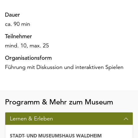
unserer
Datenschutzerklärung
Dauer
oder
ca. 90 min
dem
Impressum
Teilnehmer
.
mind. 10, max. 25
Organisationsform
Führung mit Diskussion und interaktiven Spielen
Programm & Mehr zum Museum
Lernen & Erleben
STADT- UND MUSEUMSHAUS WALDHEIM