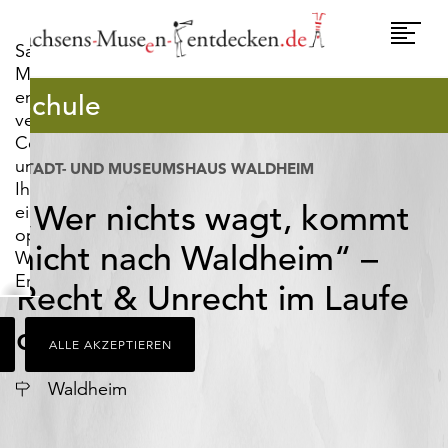
widerrufen.
Umscha
Sachsens-
Naviga
Museen-
entdecken.de
Schule
verwendet
Cookies,
um
STADT- UND MUSEUMSHAUS WALDHEIM
Ihnen
„Wer nichts wagt, kommt
ein
optimales
nicht nach Waldheim“ –
Webseiten-
Erlebnis
Recht & Unrecht im Laufe
zu
bieten.
der Zeit
ALLE AKZEPTIEREN
Dazu
zählen
Ort
Waldheim
Cookies,
die
für