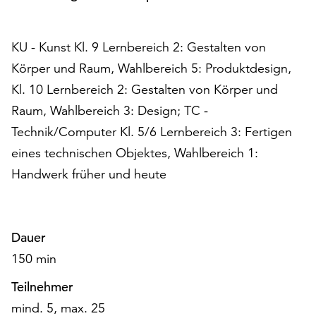
Möchten
Sie
die
KU - Kunst Kl. 9 Lernbereich 2: Gestalten von
verwendeten
Körper und Raum, Wahlbereich 5: Produktdesign,
Cookies
Kl. 10 Lernbereich 2: Gestalten von Körper und
anpassen,
erreichen
Raum, Wahlbereich 3: Design; TC -
Sie
Technik/Computer Kl. 5/6 Lernbereich 3: Fertigen
die
eines technischen Objektes, Wahlbereich 1:
Einstellungen
über
Handwerk früher und heute
die
Schaltfläche
„Auswählen“.
Dauer
Weitere
150 min
Informationen
finden
Teilnehmer
Sie
mind. 5, max. 25
in