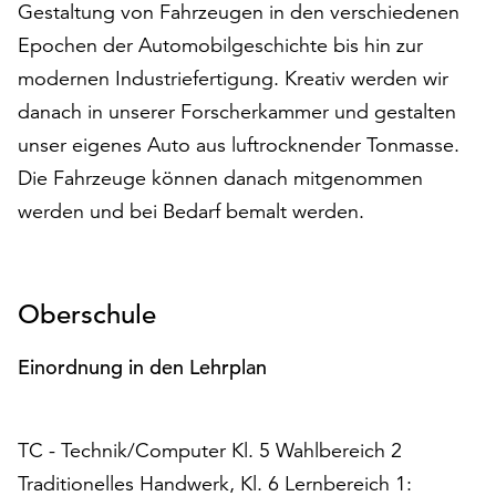
Gestaltung von Fahrzeugen in den verschiedenen
auf
Epochen der Automobilgeschichte bis hin zur
„Alle
akzeptieren“,
modernen Industriefertigung. Kreativ werden wir
um
danach in unserer Forscherkammer und gestalten
alle
unser eigenes Auto aus luftrocknender Tonmasse.
Cookies
zu
Die Fahrzeuge können danach mitgenommen
akzeptieren.
werden und bei Bedarf bemalt werden.
Sie
können
Ihr
Einverständnis
Oberschule
jederzeit
ändern
Einordnung in den Lehrplan
und
widerrufen.
Dafür
TC - Technik/Computer Kl. 5 Wahlbereich 2
steht
Ihnen
Traditionelles Handwerk, Kl. 6 Lernbereich 1: