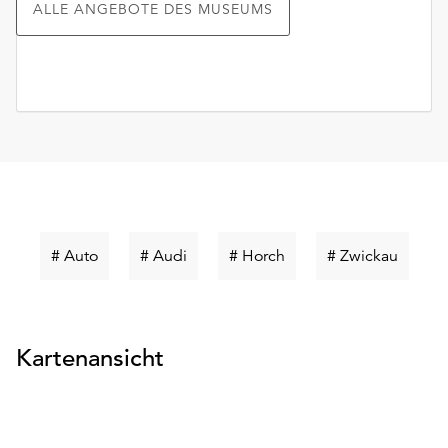
ALLE ANGEBOTE DES MUSEUMS
Schlüsselwort
Schlüsselwort
Schlüsselwort
Schlüs
# Auto
# Audi
# Horch
# Zwickau
suchen
suchen
suchen
suchen
Kartenansicht