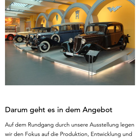
den
Betrieb
der
Seite
notwendig
sind
(funktionale
Cookies),
sowie
solche,
die
lediglich
zu
anonymen
Statistikzwecken
Darum geht es in dem Angebot
genutzt
werden.
Auf dem Rundgang durch unsere Ausstellung legen
Klicken
wir den Fokus auf die Produktion, Entwicklung und
Sie