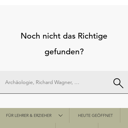
Noch nicht das Richtige
gefunden?
Schnellzugriff
FÜR LEHRER & ERZIEHER
HEUTE GEÖFFNET