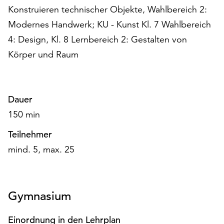
am
Konstruieren technischer Objekte, Wahlbereich 2:
Ende
Modernes Handwerk; KU - Kunst Kl. 7 Wahlbereich
der
4: Design, Kl. 8 Lernbereich 2: Gestalten von
Seite
die
Körper und Raum
Schaltfläche
„Cookie-
Einstellungen“
zur
Dauer
Verfügung.
150 min
Funktionale
Cookies
Teilnehmer
werden
mind. 5, max. 25
auch
ohne
Ihr
Einverständnis
Gymnasium
weiterhin
ausgeführt.
Einordnung in den Lehrplan