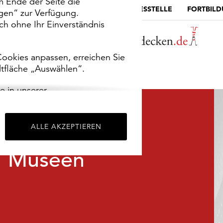
m Ende der Seite die
MUSEUMSPORTAL
DIE LANDESSTELLE
FORTBIL
ngen“ zur Verfügung.
h ohne Ihr Einverständnis
ookies anpassen, erreichen Sie
ltfläche „Auswählen“.
e in unserer
m
Impressum
.
ALLE AKZEPTIEREN
Museen