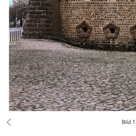
Zur
Bild
1
vorherigen