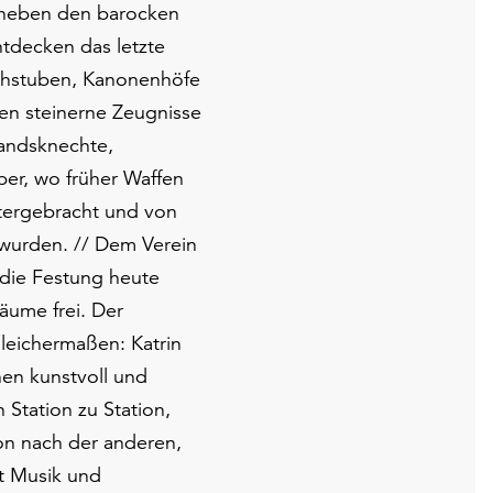
e neben den barocken
tdecken das letzte
achstuben, Kanonenhöfe
en steinerne Zeugnisse
Landsknechte,
ber, wo früher Waffen
ntergebracht und von
wurden. // Dem Verein
s die Festung heute
äume frei. Der
gleichermaßen: Katrin
en kunstvoll und
 Station zu Station,
ion nach der anderen,
it Musik und