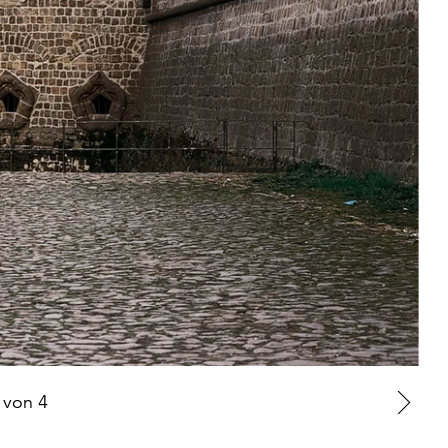
von
4
Zu
nä