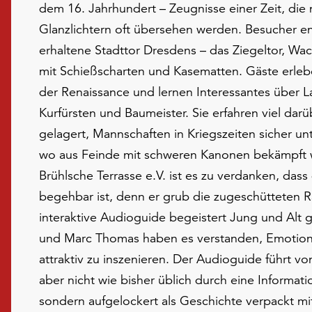
dem 16. Jahrhundert – Zeugnisse einer Zeit, di
Glanzlichtern oft übersehen werden. Besucher en
erhaltene Stadttor Dresdens – das Ziegeltor, W
mit Schießscharten und Kasematten. Gäste erleb
der Renaissance und lernen Interessantes über 
Kurfürsten und Baumeister. Sie erfahren viel darü
gelagert, Mannschaften in Kriegszeiten sicher u
wo aus Feinde mit schweren Kanonen bekämpft 
Brühlsche Terrasse e.V. ist es zu verdanken, das
begehbar ist, denn er grub die zugeschütteten R
interaktive Audioguide begeistert Jung und Alt 
und Marc Thomas haben es verstanden, Emotion
attraktiv zu inszenieren. Der Audioguide führt von
aber nicht wie bisher üblich durch eine Informat
sondern aufgelockert als Geschichte verpackt m