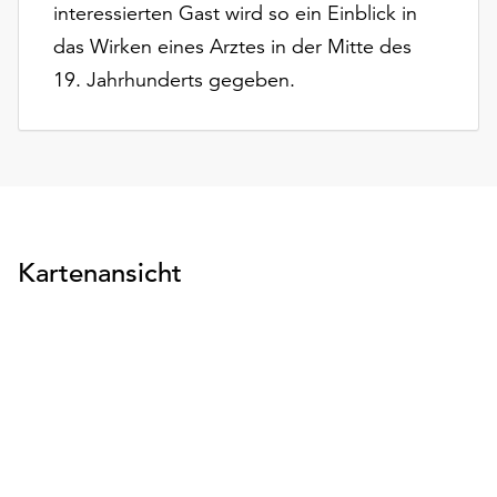
interessierten Gast wird so ein Einblick in
Möchten
Sie
das Wirken eines Arztes in der Mitte des
die
19. Jahrhunderts gegeben.
verwendeten
Cookies
anpassen,
erreichen
Sie
die
Einstellungen
Kartenansicht
über
die
Schaltfläche
„Auswählen“.
Weitere
Informationen
finden
Sie
in