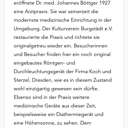
am
eröffnete Dr. med. Johannes Böttger 1927
Ende
eine Arztpraxis. Sie war seinerzeit die
der
modernste medizinische Einrichtung in der
Seite
Umgebung. Der Kulturverein Burgstädt e.V.
die
Schaltfläche
restaurierte die Praxis und richtete sie
„Cookie-
originalgetreu wieder ein. Besucherinnen
Einstellungen“
und Besucher finden hier ein noch original
zur
Verfügung.
eingebautes Röntgen- und
Funktionale
Durchleuchtungsgerät der Firma Koch und
Cookies
Sterzel, Dresden, wie es in diesem Zustand
werden
auch
wohl einzigartig gewesen sein dürfte.
ohne
Ebenso sind in der Praxis weitere
Ihr
medizinische Geräte aus dieser Zeit,
Einverständnis
beispielsweise ein Diathermiegerät und
weiterhin
ausgeführt.
eine Höhensonne, zu sehen. Dem