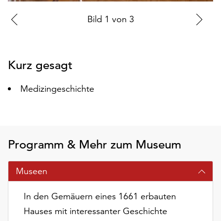
auf
Zur
Bild
1
von
3
Zu
„Alle
akzeptieren“,
vorherigen
nä
um
Folie
Fo
alle
Kurz gesagt
Cookies
zu
Medizingeschichte
akzeptieren.
Sie
können
Ihr
Einverständnis
Programm & Mehr zum Museum
jederzeit
ändern
und
Museen
widerrufen.
Dafür
In den Gemäuern eines 1661 erbauten
steht
Hauses mit interessanter Geschichte
Ihnen