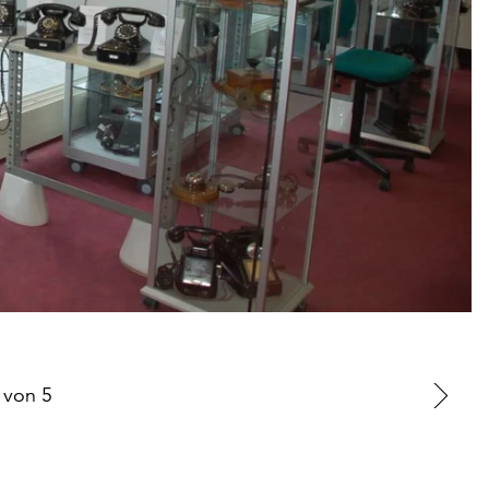
von
5
Zu
nä
Fo