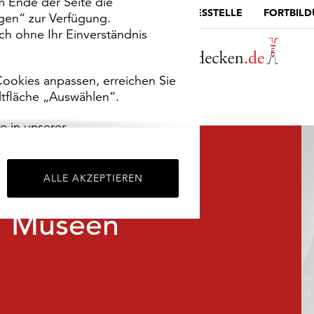
m Ende der Seite die
MUSEUMSPORTAL
DIE LANDESSTELLE
FORTBIL
ngen“ zur Verfügung.
h ohne Ihr Einverständnis
ookies anpassen, erreichen Sie
ltfläche „Auswählen“.
e in unserer
m
Impressum
.
ALLE AKZEPTIEREN
Museen