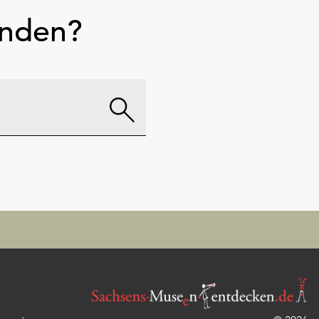
unden?