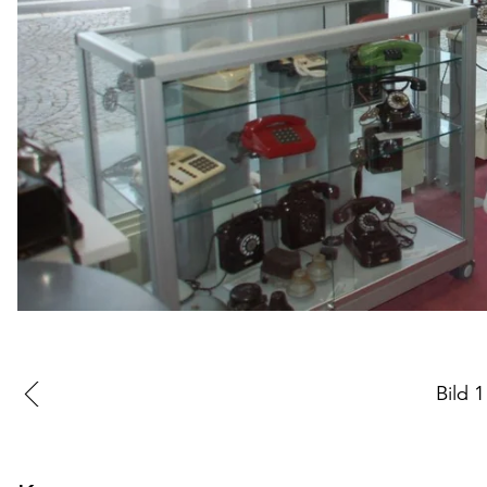
Zur
Bild
1
vorherigen
Folie