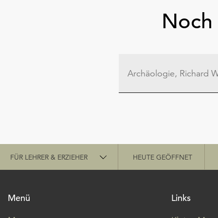
Noch 
Schnellzugriff
FÜR LEHRER & ERZIEHER
HEUTE GEÖFFNET
Menü
Links