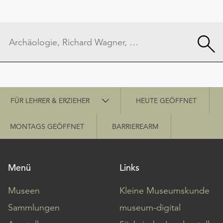
Schnellzugriff
FÜR LEHRER & ERZIEHER
HEUTE GEÖFFNET
MONTAGS GEÖFFNET
BARRIEREARM
Menü
Links
Museen
Kleine Museumskunde
Sammlungen
museum-digital