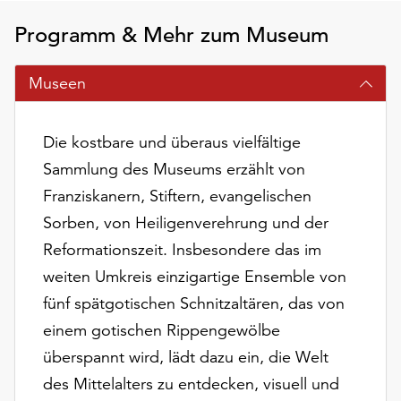
am
Ende
Programm & Mehr zum Museum
der
Seite
Museen
die
Schaltfläche
„Cookie-
Die kostbare und überaus vielfältige
Einstellungen“
Sammlung des Museums erzählt von
zur
Verfügung.
Franziskanern, Stiftern, evangelischen
Funktionale
Sorben, von Heiligenverehrung und der
Cookies
Reformationszeit. Insbesondere das im
werden
auch
weiten Umkreis einzigartige Ensemble von
ohne
fünf spätgotischen Schnitzaltären, das von
Ihr
einem gotischen Rippengewölbe
Einverständnis
überspannt wird, lädt dazu ein, die Welt
weiterhin
ausgeführt.
des Mittelalters zu entdecken, visuell und