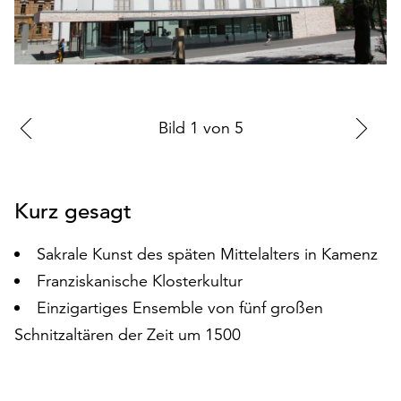
auf
„Alle
akzeptieren“,
um
alle
Cookies
Zur
Bild
1
von
5
Zu
zu
vorherigen
nä
akzeptieren.
Sie
Folie
Fo
können
Kurz gesagt
Ihr
Einverständnis
Sakrale Kunst des späten Mittelalters in Kamenz
jederzeit
Franziskanische Klosterkultur
ändern
und
Einzigartiges Ensemble von fünf großen
widerrufen.
Schnitzaltären der Zeit um 1500
Dafür
steht
Ihnen