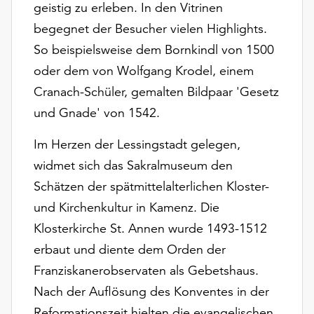
geistig zu erleben. In den Vitrinen
Möchten
Sie
begegnet der Besucher vielen Highlights.
die
So beispielsweise dem Bornkindl von 1500
verwendeten
oder dem von Wolfgang Krodel, einem
Cookies
anpassen,
Cranach-Schüler, gemalten Bildpaar 'Gesetz
erreichen
und Gnade' von 1542.
Sie
die
Im Herzen der Lessingstadt gelegen,
Einstellungen
widmet sich das Sakralmuseum den
über
Schätzen der spätmittelalterlichen Kloster-
die
Schaltfläche
und Kirchenkultur in Kamenz. Die
„Auswählen“.
Klosterkirche St. Annen wurde 1493-1512
Weitere
erbaut und diente dem Orden der
Informationen
Franziskanerobservaten als Gebetshaus.
finden
Nach der Auflösung des Konventes in der
Sie
in
Reformationszeit hielten die evangelischen