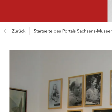
Zurück
Startseite des Portals Sachsens-Muse