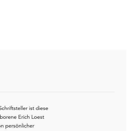
Fo
riftsteller ist diese
borene Erich Loest
on persönlicher