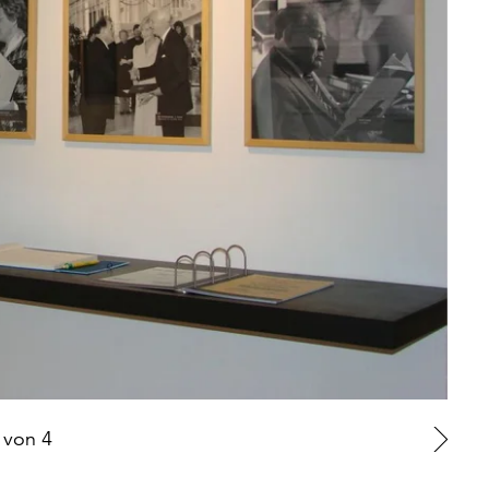
von
4
Zu
nä