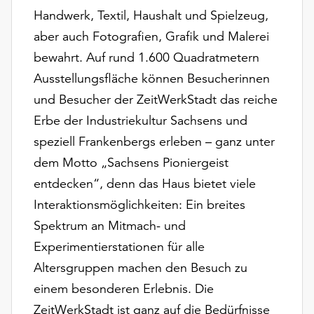
Möchten
Handwerk, Textil, Haushalt und Spielzeug,
Sie
aber auch Fotografien, Grafik und Malerei
die
bewahrt. Auf rund 1.600 Quadratmetern
verwendeten
Cookies
Ausstellungsfläche können Besucherinnen
anpassen,
und Besucher der ZeitWerkStadt das reiche
erreichen
Erbe der Industriekultur Sachsens und
Sie
die
speziell Frankenbergs erleben – ganz unter
Einstellungen
dem Motto „Sachsens Pioniergeist
über
entdecken“, denn das Haus bietet viele
die
Schaltfläche
Interaktionsmöglichkeiten: Ein breites
„Auswählen“.
Spektrum an Mitmach- und
Weitere
Experimentierstationen für alle
Informationen
Altersgruppen machen den Besuch zu
finden
einem besonderen Erlebnis. Die
Sie
ZeitWerkStadt ist ganz auf die Bedürfnisse
in