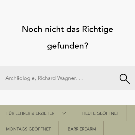
Noch nicht das Richtige
gefunden?
Schnellzugriff
FÜR LEHRER & ERZIEHER
HEUTE GEÖFFNET
MONTAGS GEÖFFNET
BARRIEREARM