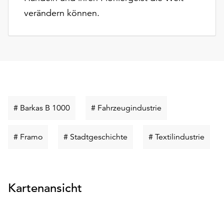
verändern können.
Schlüsselwort
Schlüsselwort
# Barkas B 1000
# Fahrzeugindustrie
suchen
suchen
Schlüsselwort
Schlüsselwort
Schlü
# Framo
# Stadtgeschichte
# Textilindustrie
suchen
suchen
such
Kartenansicht