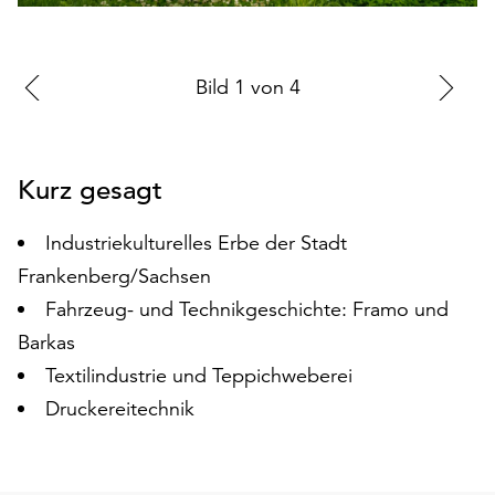
auf
„Alle
akzeptieren“,
Zur
Bild
1
von
4
Zu
um
vorherigen
nä
alle
Cookies
Folie
Fo
zu
Kurz gesagt
akzeptieren.
Sie
Industriekulturelles Erbe der Stadt
können
Frankenberg/Sachsen
Ihr
Einverständnis
Fahrzeug- und Technikgeschichte: Framo und
jederzeit
Barkas
ändern
Textilindustrie und Teppichweberei
und
widerrufen.
Druckereitechnik
Dafür
steht
Ihnen