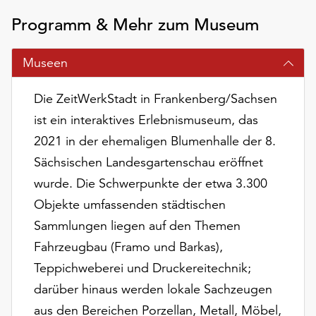
am
Programm & Mehr zum Museum
Ende
der
Seite
Museen
die
Schaltfläche
Die ZeitWerkStadt in Frankenberg/Sachsen
„Cookie-
ist ein interaktives Erlebnismuseum, das
Einstellungen“
zur
2021 in der ehemaligen Blumenhalle der 8.
Verfügung.
Sächsischen Landesgartenschau eröffnet
Funktionale
wurde. Die Schwerpunkte der etwa 3.300
Cookies
werden
Objekte umfassenden städtischen
auch
Sammlungen liegen auf den Themen
ohne
Fahrzeugbau (Framo und Barkas),
Ihr
Einverständnis
Teppichweberei und Druckereitechnik;
weiterhin
darüber hinaus werden lokale Sachzeugen
ausgeführt.
aus den Bereichen Porzellan, Metall, Möbel,