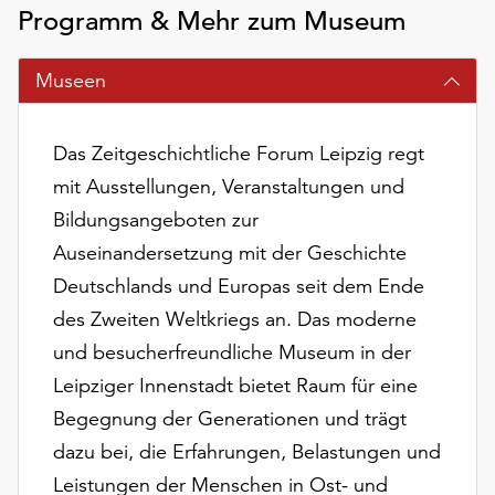
am
Programm & Mehr zum Museum
Ende
der
Museen
Seite
die
Schaltfläche
Das Zeitgeschichtliche Forum Leipzig regt
„Cookie-
mit Ausstellungen, Veranstaltungen und
Einstellungen“
zur
Bildungsangeboten zur
Verfügung.
Auseinandersetzung mit der Geschichte
Funktionale
Deutschlands und Europas seit dem Ende
Cookies
werden
des Zweiten Weltkriegs an. Das moderne
auch
und besucherfreundliche Museum in der
ohne
Leipziger Innenstadt bietet Raum für eine
Ihr
Einverständnis
Begegnung der Generationen und trägt
weiterhin
dazu bei, die Erfahrungen, Belastungen und
ausgeführt.
Leistungen der Menschen in Ost- und