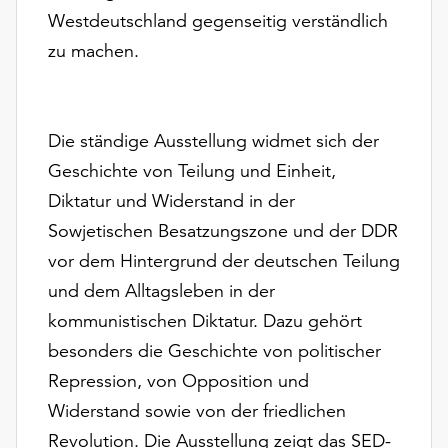
Möchten
Westdeutschland gegenseitig verständlich
Sie
zu machen.
die
verwendeten
Cookies
anpassen,
Die ständige Ausstellung widmet sich der
erreichen
Geschichte von Teilung und Einheit,
Sie
die
Diktatur und Widerstand in der
Einstellungen
Sowjetischen Besatzungszone und der DDR
über
vor dem Hintergrund der deutschen Teilung
die
Schaltfläche
und dem Alltagsleben in der
„Auswählen“.
kommunistischen Diktatur. Dazu gehört
Weitere
besonders die Geschichte von politischer
Informationen
Repression, von Opposition und
finden
Widerstand sowie von der friedlichen
Sie
Revolution. Die Ausstellung zeigt das SED-
in