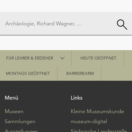
Schnellzugriff
FÜR LEHRER & ERZIEHER
HEUTE GEÖFFNET
MONTAGS GEÖFFNET
BARRIEREARM
Menü
Links
Museen
Kleine Museumskunde
Sammlungen
museum-digital
Ausstellungen
Sächsische Landesstelle