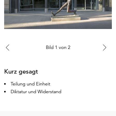
auf
„Alle
akzeptieren“,
um
alle
Cookies
zu
akzeptieren.
Zur
Bild
1
von
2
Zu
Sie
vorherigen
nä
können
Folie
Fo
Ihr
Kurz gesagt
Einverständnis
jederzeit
ändern
Teilung und Einheit
und
Diktatur und Widerstand
widerrufen.
Dafür
steht
Ihnen