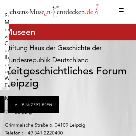
widerrufen.
Umscha
Sachsens-
Naviga
Museen-
entdecken.de
Museen
verwendet
Cookies,
Stiftung Haus der Geschichte der
um
Ihnen
Bundesrepublik Deutschland
ein
Zeitgeschichtliches Forum
optimales
Webseiten-
Leipzig
Erlebnis
zu
Museum
bieten.
ALLE AKZEPTIEREN
Dazu
Ort
Leipzig
zählen
Cookies,
Grimmaische Straße 6, 04109 Leipzig
die
Telefon : +49 341 2220400
für