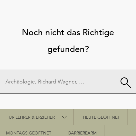
Noch nicht das Richtige
gefunden?
Schnellzugriff
FÜR LEHRER & ERZIEHER
HEUTE GEÖFFNET
MONTAGS GEÖFFNET
BARRIEREARM