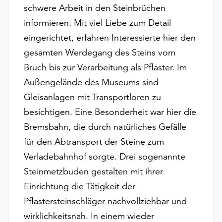
Möchten
schwere Arbeit in den Steinbrüchen
Sie
informieren. Mit viel Liebe zum Detail
die
eingerichtet, erfahren Interessierte hier den
verwendeten
Cookies
gesamten Werdegang des Steins vom
anpassen,
Bruch bis zur Verarbeitung als Pflaster. Im
erreichen
Außengelände des Museums sind
Sie
Gleisanlagen mit Transportloren zu
die
Einstellungen
besichtigen. Eine Besonderheit war hier die
über
Bremsbahn, die durch natürliches Gefälle
die
für den Abtransport der Steine zum
Schaltfläche
„Auswählen“.
Verladebahnhof sorgte. Drei sogenannte
Steinmetzbuden gestalten mit ihrer
Weitere
Informationen
Einrichtung die Tätigkeit der
finden
Pflastersteinschläger nachvollziehbar und
Sie
wirklichkeitsnah. In einem wieder
in