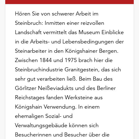
am
Ende
Hören Sie von schwerer Arbeit im
der
Steinbruch: Inmitten einer reizvollen
Seite
die
Landschaft vermittelt das Museum Einblicke
Schaltfläche
in die Arbeits- und Lebensbedingungen der
„Cookie-
Steinarbeiter in den Königshainer Bergen.
Einstellungen“
zur
Zwischen 1844 und 1975 brach hier die
Verfügung.
Steinbruchindustrie Granitgestein, das sich
Funktionale
sehr gut verarbeiten ließ. Beim Bau des
Cookies
Görlitzer Neißeviadukts und des Berliner
werden
auch
Reichstages fanden Werksteine aus
ohne
Königshain Verwendung. In einem
Ihr
ehemaligen Sozial- und
Einverständnis
weiterhin
Verwaltungsgebäude können sich
ausgeführt.
Besucherinnen und Besucher über die