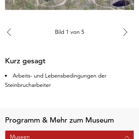
auf
„Alle
akzeptieren“,
um
Zur
Bild
1
von
5
Zu
alle
vorherigen
nä
Cookies
zu
Folie
Fo
akzeptieren.
Kurz gesagt
Sie
können
Arbeits- und Lebensbedingungen der
Ihr
Einverständnis
Steinbrucharbeiter
jederzeit
ändern
und
widerrufen.
Programm & Mehr zum Museum
Dafür
steht
Ihnen
Museen