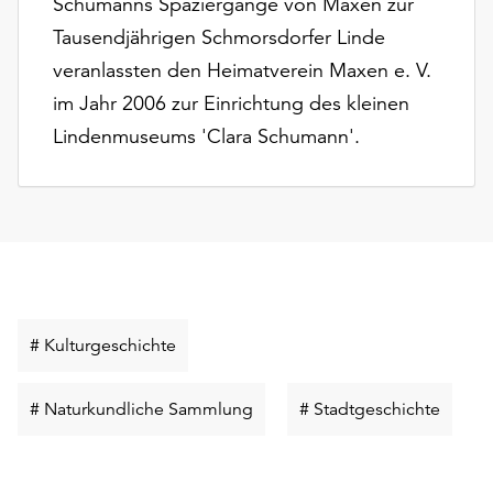
Schumanns Spaziergänge von Maxen zur
unserer
Tausendjährigen Schmorsdorfer Linde
Datenschutzerklärung
oder
veranlassten den Heimatverein Maxen e. V.
dem
im Jahr 2006 zur Einrichtung des kleinen
Impressum
Lindenmuseums 'Clara Schumann'.
.
Schlüsselwort
# Kulturgeschichte
suchen
Schlüsselwort
Schlüs
# Naturkundliche Sammlung
# Stadtgeschichte
suchen
suche