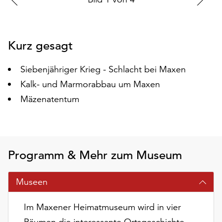
auf
vorherigen
nä
„Alle
Folie
Fo
akzeptieren“,
Kurz gesagt
um
alle
Cookies
Siebenjähriger Krieg - Schlacht bei Maxen
zu
Kalk- und Marmorabbau um Maxen
akzeptieren.
Mäzenatentum
Sie
können
Ihr
Einverständnis
jederzeit
Programm & Mehr zum Museum
ändern
und
widerrufen.
Museen
Dafür
steht
Im Maxener Heimatmuseum wird in vier
Ihnen
Räumen die interessante Ortsgeschichte