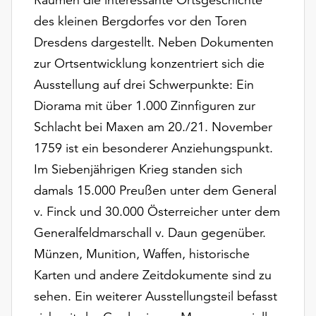
am
des kleinen Bergdorfes vor den Toren
Ende
der
Dresdens dargestellt. Neben Dokumenten
Seite
zur Ortsentwicklung konzentriert sich die
die
Ausstellung auf drei Schwerpunkte: Ein
Schaltfläche
„Cookie-
Diorama mit über 1.000 Zinnfiguren zur
Einstellungen“
Schlacht bei Maxen am 20./21. November
zur
1759 ist ein besonderer Anziehungspunkt.
Verfügung.
Funktionale
Im Siebenjährigen Krieg standen sich
Cookies
damals 15.000 Preußen unter dem General
werden
v. Finck und 30.000 Österreicher unter dem
auch
Generalfeldmarschall v. Daun gegenüber.
ohne
Ihr
Münzen, Munition, Waffen, historische
Einverständnis
Karten und andere Zeitdokumente sind zu
weiterhin
sehen. Ein weiterer Ausstellungsteil befasst
ausgeführt.