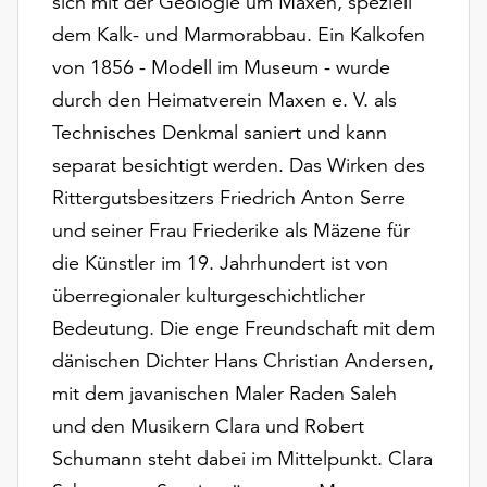
sich mit der Geologie um Maxen, speziell
Möchten
dem Kalk- und Marmorabbau. Ein Kalkofen
Sie
die
von 1856 - Modell im Museum - wurde
verwendeten
durch den Heimatverein Maxen e. V. als
Cookies
Technisches Denkmal saniert und kann
anpassen,
erreichen
separat besichtigt werden. Das Wirken des
Sie
Rittergutsbesitzers Friedrich Anton Serre
die
und seiner Frau Friederike als Mäzene für
Einstellungen
die Künstler im 19. Jahrhundert ist von
über
die
überregionaler kulturgeschichtlicher
Schaltfläche
Bedeutung. Die enge Freundschaft mit dem
„Auswählen“.
dänischen Dichter Hans Christian Andersen,
Weitere
mit dem javanischen Maler Raden Saleh
Informationen
und den Musikern Clara und Robert
finden
Sie
Schumann steht dabei im Mittelpunkt. Clara
in