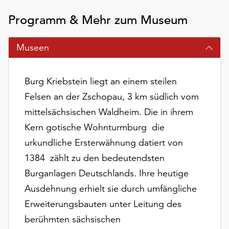
am
Ende
Programm & Mehr zum Museum
der
Seite
Museen
die
Schaltfläche
„Cookie-
Burg Kriebstein liegt an einem steilen
Einstellungen“
Felsen an der Zschopau, 3 km südlich vom
zur
Verfügung.
mittelsächsischen Waldheim. Die in ihrem
Funktionale
Kern gotische Wohnturmburg  die
Cookies
urkundliche Ersterwähnung datiert von
werden
auch
1384  zählt zu den bedeutendsten
ohne
Burganlagen Deutschlands. Ihre heutige
Ihr
Ausdehnung erhielt sie durch umfängliche
Einverständnis
Erweiterungsbauten unter Leitung des
weiterhin
ausgeführt.
berühmten sächsischen