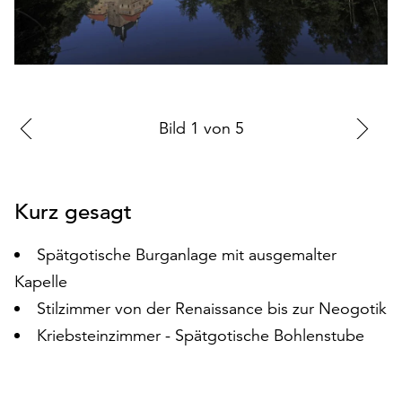
auf
„Alle
akzeptieren“,
um
alle
Cookies
Zur
Bild
1
von
5
Zu
zu
vorherigen
nä
akzeptieren.
Sie
Folie
Fo
können
Kurz gesagt
Ihr
Einverständnis
Spätgotische Burganlage mit ausgemalter
jederzeit
Kapelle
ändern
und
Stilzimmer von der Renaissance bis zur Neogotik
widerrufen.
Kriebsteinzimmer - Spätgotische Bohlenstube
Dafür
steht
Ihnen