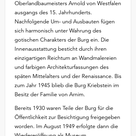
Oberlandbaumeisters Arnold von Westfalen
Möchten
Sie
ausgangs des 15. Jahrhunderts.
die
Nachfolgende Um- und Ausbauten fügen
verwendeten
sich harmonisch unter Wahrung des
Cookies
anpassen,
gotischen Charakters der Burg ein. Die
erreichen
Innenausstattung besticht durch ihren
Sie
einzigartigen Reichtum an Wandmalereien
die
Einstellungen
und farbigen Architekturfassungen des
über
späten Mittelalters und der Renaissance. Bis
die
zum Jahr 1945 blieb die Burg Kriebstein im
Schaltfläche
Besitz der Familie von Arnim.
„Auswählen“.
Weitere
Bereits 1930 waren Teile der Burg für die
Informationen
Öffentlichkeit zur Besichtigung freigegeben
finden
worden. Im August 1949 erfolgte dann die
Sie
in
Wiedereröffnung als Museum.