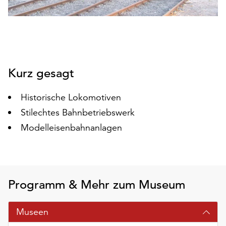
auf
„Alle
akzeptieren“,
um
alle
Cookies
Kurz gesagt
zu
akzeptieren.
Historische Lokomotiven
Sie
Stilechtes Bahnbetriebswerk
können
Ihr
Modelleisenbahnanlagen
Einverständnis
jederzeit
ändern
und
Programm & Mehr zum Museum
widerrufen.
Dafür
steht
Museen
Ihnen