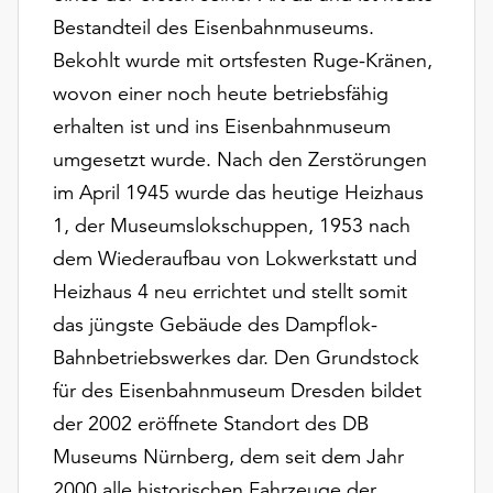
Möchten
Bestandteil des Eisenbahnmuseums.
Sie
Bekohlt wurde mit ortsfesten Ruge-Kränen,
die
verwendeten
wovon einer noch heute betriebsfähig
Cookies
erhalten ist und ins Eisenbahnmuseum
anpassen,
umgesetzt wurde. Nach den Zerstörungen
erreichen
Sie
im April 1945 wurde das heutige Heizhaus
die
1, der Museumslokschuppen, 1953 nach
Einstellungen
dem Wiederaufbau von Lokwerkstatt und
über
Heizhaus 4 neu errichtet und stellt somit
die
Schaltfläche
das jüngste Gebäude des Dampflok-
„Auswählen“.
Bahnbetriebswerkes dar. Den Grundstock
Weitere
für des Eisenbahnmuseum Dresden bildet
Informationen
der 2002 eröffnete Standort des DB
finden
Museums Nürnberg, dem seit dem Jahr
Sie
in
2000 alle historischen Fahrzeuge der