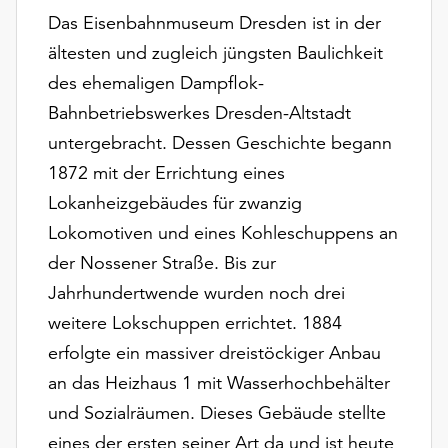
am
Das Eisenbahnmuseum Dresden ist in der
Ende
ältesten und zugleich jüngsten Baulichkeit
der
Seite
des ehemaligen Dampflok-
die
Bahnbetriebswerkes Dresden-Altstadt
Schaltfläche
untergebracht. Dessen Geschichte begann
„Cookie-
Einstellungen“
1872 mit der Errichtung eines
zur
Lokanheizgebäudes für zwanzig
Verfügung.
Lokomotiven und eines Kohleschuppens an
Funktionale
Cookies
der Nossener Straße. Bis zur
werden
Jahrhundertwende wurden noch drei
auch
weitere Lokschuppen errichtet. 1884
ohne
erfolgte ein massiver dreistöckiger Anbau
Ihr
Einverständnis
an das Heizhaus 1 mit Wasserhochbehälter
weiterhin
und Sozialräumen. Dieses Gebäude stellte
ausgeführt.
eines der ersten seiner Art da und ist heute