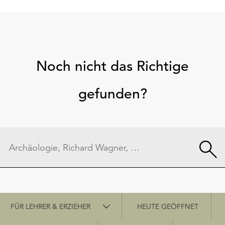
Noch nicht das Richtige
gefunden?
Schnellzugriff
FÜR LEHRER & ERZIEHER
HEUTE GEÖFFNET