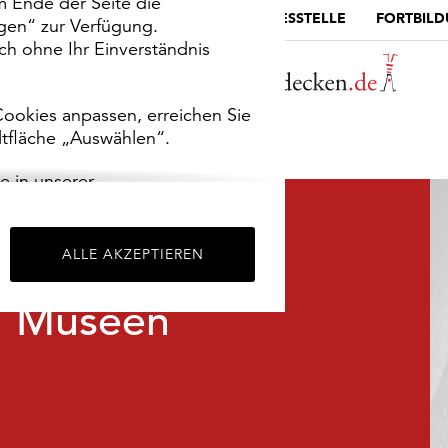
m Ende der Seite die
MUSEUMSPORTAL
DIE LANDESSTELLE
FORTBIL
ngen“ zur Verfügung.
h ohne Ihr Einverständnis
ookies anpassen, erreichen Sie
ltfläche „Auswählen“.
e in unserer
m
Impressum
.
ALLE AKZEPTIEREN
Museen