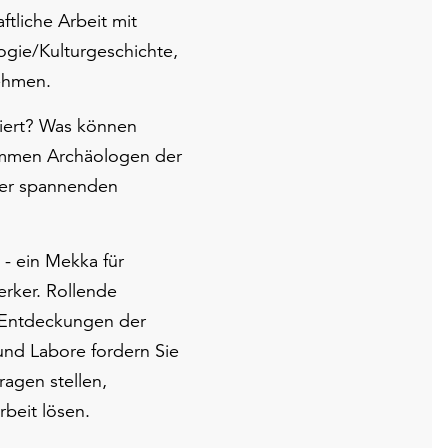
ftliche Arbeit mit
gie/Kulturgeschichte,
ehmen.
iert? Was können
ommen Archäologen der
rer spannenden
- ein Mekka für
erker. Rollende
e Entdeckungen der
und Labore fordern Sie
ragen stellen,
beit lösen.