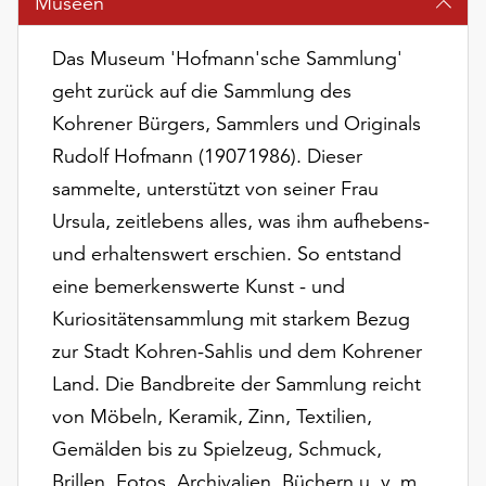
Museen
am
Ende
Das Museum 'Hofmann'sche Sammlung'
der
Seite
geht zurück auf die Sammlung des
die
Kohrener Bürgers, Sammlers und Originals
Schaltfläche
Rudolf Hofmann (19071986). Dieser
„Cookie-
Einstellungen“
sammelte, unterstützt von seiner Frau
zur
Ursula, zeitlebens alles, was ihm aufhebens-
Verfügung.
und erhaltenswert erschien. So entstand
Funktionale
Cookies
eine bemerkenswerte Kunst - und
werden
Kuriositätensammlung mit starkem Bezug
auch
zur Stadt Kohren-Sahlis und dem Kohrener
ohne
Land. Die Bandbreite der Sammlung reicht
Ihr
Einverständnis
von Möbeln, Keramik, Zinn, Textilien,
weiterhin
Gemälden bis zu Spielzeug, Schmuck,
ausgeführt.
Brillen, Fotos, Archivalien, Büchern u. v. m.