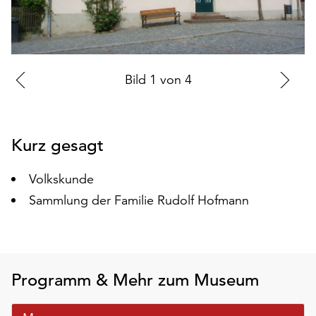
auf
„Alle
akzeptieren“,
um
alle
Zur
Bild
1
von
4
Zu
Cookies
vorherigen
nä
zu
Folie
Fo
akzeptieren.
Kurz gesagt
Sie
können
Ihr
Volkskunde
Einverständnis
Sammlung der Familie Rudolf Hofmann
jederzeit
ändern
und
widerrufen.
Dafür
Programm & Mehr zum Museum
steht
Ihnen