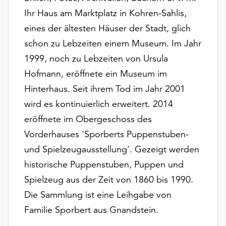
Möchten
Ihr Haus am Marktplatz in Kohren-Sahlis,
Sie
eines der ältesten Häuser der Stadt, glich
die
verwendeten
schon zu Lebzeiten einem Museum. Im Jahr
Cookies
1999, noch zu Lebzeiten von Ursula
anpassen,
Hofmann, eröffnete ein Museum im
erreichen
Sie
Hinterhaus. Seit ihrem Tod im Jahr 2001
die
wird es kontinuierlich erweitert. 2014
Einstellungen
eröffnete im Obergeschoss des
über
Vorderhauses 'Sporberts Puppenstuben-
die
Schaltfläche
und Spielzeugausstellung'. Gezeigt werden
„Auswählen“.
historische Puppenstuben, Puppen und
Weitere
Spielzeug aus der Zeit von 1860 bis 1990.
Informationen
Die Sammlung ist eine Leihgabe von
finden
Familie Sporbert aus Gnandstein.
Sie
in