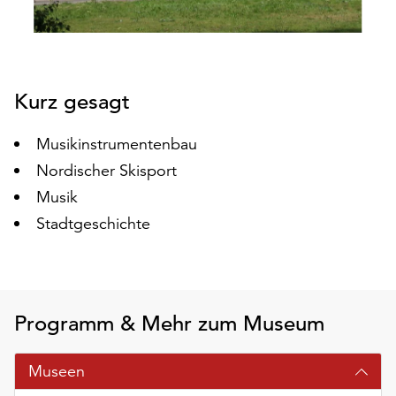
auf
„Alle
akzeptieren“,
um
Kurz gesagt
alle
Cookies
zu
Musikinstrumentenbau
akzeptieren.
Nordischer Skisport
Sie
Musik
können
Ihr
Stadtgeschichte
Einverständnis
jederzeit
ändern
und
Programm & Mehr zum Museum
widerrufen.
Dafür
steht
Museen
Ihnen