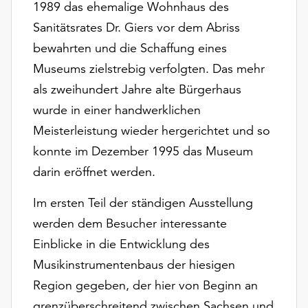
1989 das ehemalige Wohnhaus des
Möchten
Sie
Sanitätsrates Dr. Giers vor dem Abriss
die
bewahrten und die Schaffung eines
verwendeten
Museums zielstrebig verfolgten. Das mehr
Cookies
anpassen,
als zweihundert Jahre alte Bürgerhaus
erreichen
wurde in einer handwerklichen
Sie
Meisterleistung wieder hergerichtet und so
die
konnte im Dezember 1995 das Museum
Einstellungen
über
darin eröffnet werden.
die
Schaltfläche
Im ersten Teil der ständigen Ausstellung
„Auswählen“.
werden dem Besucher interessante
Weitere
Einblicke in die Entwicklung des
Informationen
Musikinstrumentenbaus der hiesigen
finden
Region gegeben, der hier von Beginn an
Sie
in
grenzüberschreitend zwischen Sachsen und