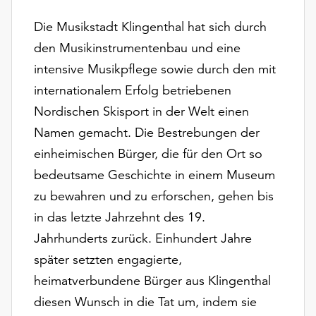
am
Ende
Die Musikstadt Klingenthal hat sich durch
der
den Musikinstrumentenbau und eine
Seite
intensive Musikpflege sowie durch den mit
die
Schaltfläche
internationalem Erfolg betriebenen
„Cookie-
Nordischen Skisport in der Welt einen
Einstellungen“
Namen gemacht. Die Bestrebungen der
zur
Verfügung.
einheimischen Bürger, die für den Ort so
Funktionale
bedeutsame Geschichte in einem Museum
Cookies
zu bewahren und zu erforschen, gehen bis
werden
in das letzte Jahrzehnt des 19.
auch
ohne
Jahrhunderts zurück. Einhundert Jahre
Ihr
später setzten engagierte,
Einverständnis
heimatverbundene Bürger aus Klingenthal
weiterhin
ausgeführt.
diesen Wunsch in die Tat um, indem sie