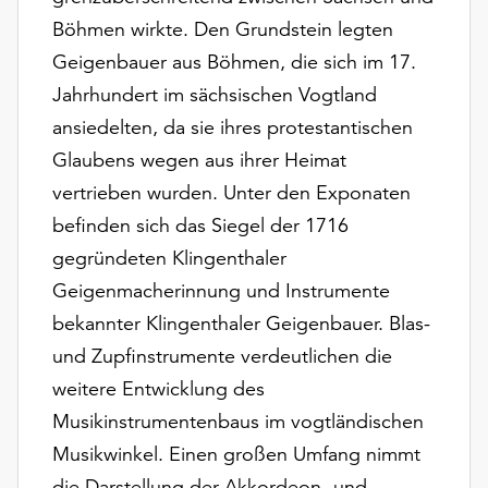
unserer
Böhmen wirkte. Den Grundstein legten
Datenschutzerklärung
Geigenbauer aus Böhmen, die sich im 17.
oder
dem
Jahrhundert im sächsischen Vogtland
Impressum
ansiedelten, da sie ihres protestantischen
.
Glaubens wegen aus ihrer Heimat
vertrieben wurden. Unter den Exponaten
befinden sich das Siegel der 1716
gegründeten Klingenthaler
Geigenmacherinnung und Instrumente
bekannter Klingenthaler Geigenbauer. Blas-
und Zupfinstrumente verdeutlichen die
weitere Entwicklung des
Musikinstrumentenbaus im vogtländischen
Musikwinkel. Einen großen Umfang nimmt
die Darstellung der Akkordeon- und