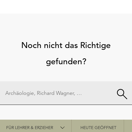
Noch nicht das Richtige
gefunden?
Schnellzugriff
FÜR LEHRER & ERZIEHER
HEUTE GEÖFFNET