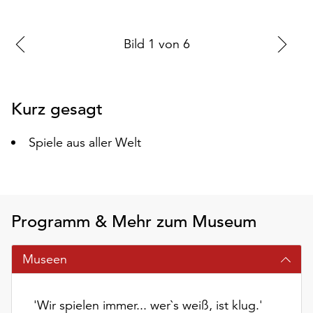
auf
„Alle
Zur
Bild
1
von
6
Zu
akzeptieren“,
um
vorherigen
nä
alle
Folie
Fo
Cookies
Kurz gesagt
zu
akzeptieren.
Spiele aus aller Welt
Sie
können
Ihr
Einverständnis
jederzeit
Programm & Mehr zum Museum
ändern
und
widerrufen.
Museen
Dafür
steht
Ihnen
'Wir spielen immer... wer`s weiß, ist klug.'