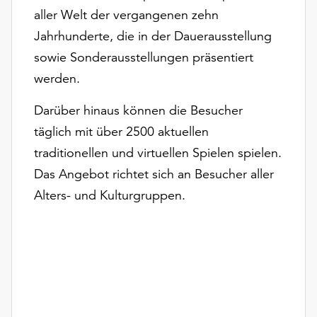
Möchten
aller Welt der vergangenen zehn
Sie
Jahrhunderte, die in der Dauerausstellung
die
sowie Sonderausstellungen präsentiert
verwendeten
Cookies
werden.
anpassen,
erreichen
Darüber hinaus können die Besucher
Sie
täglich mit über 2500 aktuellen
die
traditionellen und virtuellen Spielen spielen.
Einstellungen
über
Das Angebot richtet sich an Besucher aller
die
Alters- und Kulturgruppen.
Schaltfläche
„Auswählen“.
Weitere
Informationen
finden
Sie
in