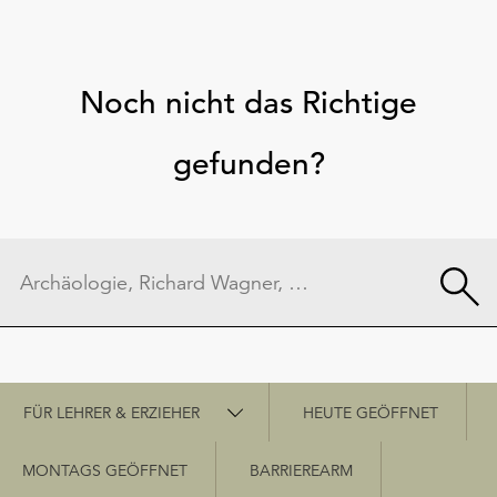
Noch nicht das Richtige
gefunden?
Schnellzugriff
FÜR LEHRER & ERZIEHER
HEUTE GEÖFFNET
MONTAGS GEÖFFNET
BARRIEREARM