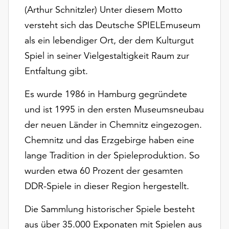
am
(Arthur Schnitzler) Unter diesem Motto
Ende
versteht sich das Deutsche SPIELEmuseum
der
Seite
als ein lebendiger Ort, der dem Kulturgut
die
Spiel in seiner Vielgestaltigkeit Raum zur
Schaltfläche
Entfaltung gibt.
„Cookie-
Einstellungen“
Es wurde 1986 in Hamburg gegründete
zur
und ist 1995 in den ersten Museumsneubau
Verfügung.
Funktionale
der neuen Länder in Chemnitz eingezogen.
Cookies
Chemnitz und das Erzgebirge haben eine
werden
lange Tradition in der Spieleproduktion. So
auch
ohne
wurden etwa 60 Prozent der gesamten
Ihr
DDR-Spiele in dieser Region hergestellt.
Einverständnis
weiterhin
Die Sammlung historischer Spiele besteht
ausgeführt.
aus über 35.000 Exponaten mit Spielen aus