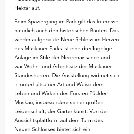
Möchten
Hektar auf.
Sie
die
Beim Spaziergang im Park gilt das Interesse
verwendeten
natürlich auch den historischen Bauten. Das
Cookies
anpassen,
wieder aufgebaute Neue Schloss im Herzen
erreichen
des Muskauer Parks ist eine dreiflügelige
Sie
Anlage im Stile der Neorenaissance und
die
Einstellungen
war Wohn- und Arbeitssitz der Muskauer
über
Standesherren. Die Ausstellung widmet sich
die
in unterhaltsamer Art und Weise dem
Schaltfläche
Leben und Wirken des Fürsten Pückler-
„Auswählen“.
Muskau, insbesondere seiner großen
Weitere
Leidenschaft, der Gartenkunst. Von der
Informationen
finden
Aussichtsplattform auf dem Turm des
Sie
Neuen Schlosses bietet sich ein
in