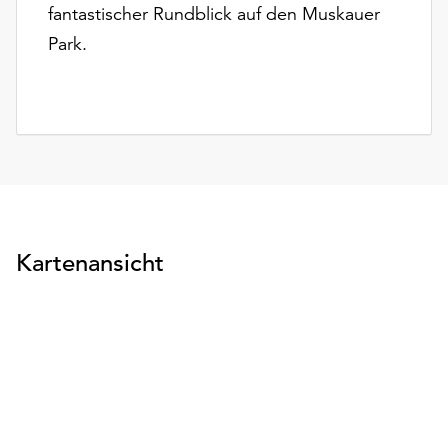
fantastischer Rundblick auf den Muskauer
unserer
Datenschutzerklärung
Park.
oder
dem
Impressum
.
Kartenansicht