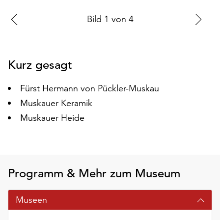
auf
Zur
Bild
1
von
4
Zu
„Alle
akzeptieren“,
vorherigen
nä
um
Folie
Fo
alle
Kurz gesagt
Cookies
zu
Fürst Hermann von Pückler-Muskau
akzeptieren.
Sie
Muskauer Keramik
können
Muskauer Heide
Ihr
Einverständnis
jederzeit
ändern
und
Programm & Mehr zum Museum
widerrufen.
Dafür
Museen
steht
Ihnen