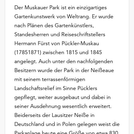
am
Der Muskauer Park ist ein einzigartiges
Ende
Gartenkunstwerk von Weltrang. Er wurde
der
Seite
nach Plänen des Gartenkünstlers,
die
Standesherren und Reiseschriftstellers
Schaltfläche
Hermann Fürst von Pückler-Muskau
„Cookie-
Einstellungen“
(17851871) zwischen 1815 und 1845
zur
angelegt. Auch unter den nachfolgenden
Verfügung.
Besitzern wurde der Park in der Neißeaue
Funktionale
Cookies
mit seinem terrassenförmigen
werden
Landschaftsrelief im Sinne Pücklers
auch
gepflegt, weiter ausgebaut und dabei in
ohne
Ihr
seiner Ausdehnung wesentlich erweitert.
Einverständnis
Beiderseits der Lausitzer Neiße in
weiterhin
Deutschland und in Polen gelegen weist die
ausgeführt.
Parkanlage heute eine Größe von etwa 830