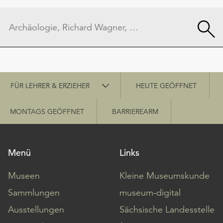
Schnellzugriff
FÜR LEHRER & ERZIEHER
HEUTE GEÖFFNET
MONTAGS GEÖFFNET
BARRIEREARM
Menü
Links
Museen
Kleine Museumskunde
Sammlungen
museum-digital
Ausstellungen
Sächsische Landesstelle