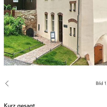
Zur
Bild
1
vorherigen
Folie
Kurz gesagt