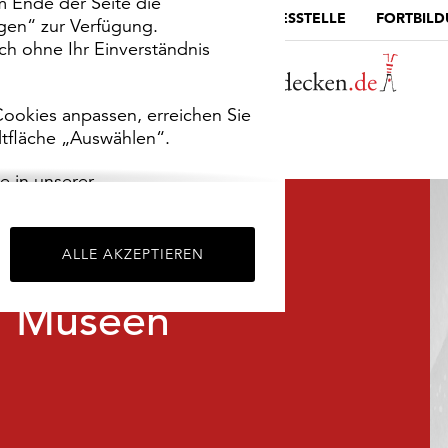
m Ende der Seite die
MUSEUMSPORTAL
DIE LANDESSTELLE
FORTBIL
ngen“ zur Verfügung.
h ohne Ihr Einverständnis
ookies anpassen, erreichen Sie
ltfläche „Auswählen“.
e in unserer
m
Impressum
.
ALLE AKZEPTIEREN
Museen