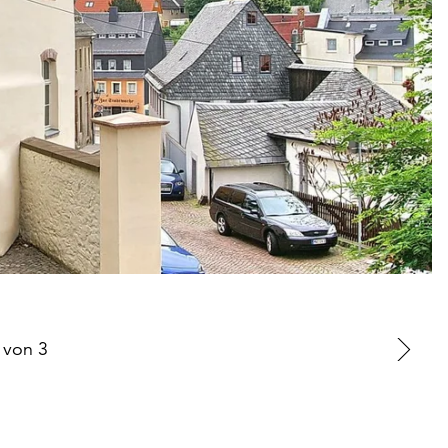
von
3
Zu
nä
Fo