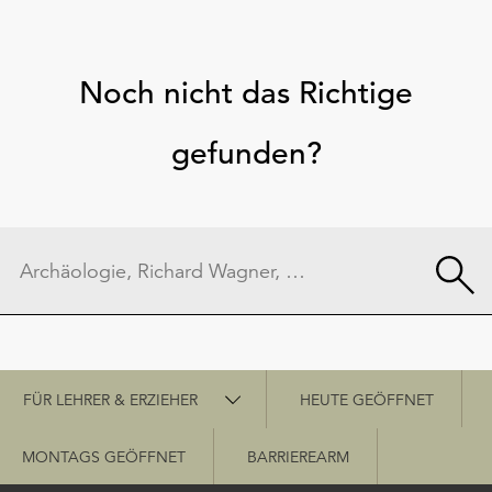
Noch nicht das Richtige
gefunden?
Schnellzugriff
FÜR LEHRER & ERZIEHER
HEUTE GEÖFFNET
MONTAGS GEÖFFNET
BARRIEREARM