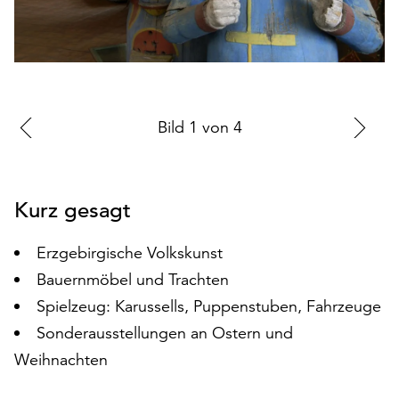
auf
„Alle
akzeptieren“,
um
alle
Cookies
Zur
Bild
1
von
4
Zu
zu
vorherigen
nä
akzeptieren.
Sie
Folie
Fo
können
Kurz gesagt
Ihr
Einverständnis
Erzgebirgische Volkskunst
jederzeit
Bauernmöbel und Trachten
ändern
und
Spielzeug: Karussells, Puppenstuben, Fahrzeuge
widerrufen.
Sonderausstellungen an Ostern und
Dafür
Weihnachten
steht
Ihnen