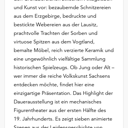
Möchten
und Kunst vor: bezaubernde Schnitzereien
Sie
aus dem Erzgebirge, bedruckte und
die
verwendeten
bestickte Webereien aus der Lausitz,
Cookies
prachtvolle Trachten der Sorben und
anpassen,
virtuose Spitzen aus dem Vogtland,
erreichen
Sie
bemalte Möbel, reich verzierte Keramik und
die
eine ungewöhnlich vielfältige Sammlung
Einstellungen
historischen Spielzeugs. Ob Jung oder Alt –
über
wer immer die reiche Volkskunst Sachsens
die
Schaltfläche
entdecken möchte, findet hier eine
„Auswählen“.
einzigartige Präsentation. Das Highlight der
Weitere
Dauerausstellung ist ein mechanisches
Informationen
Figurentheater aus der ersten Hälfte des
finden
19. Jahrhunderts. Es zeigt sieben animierte
Sie
in
Szenen aus der Leidensgeschichte von