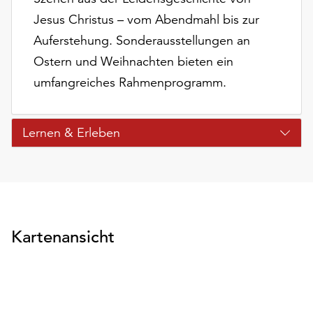
unserer
Jesus Christus – vom Abendmahl bis zur
Datenschutzerklärung
Auferstehung. Sonderausstellungen an
oder
dem
Ostern und Weihnachten bieten ein
Impressum
umfangreiches Rahmenprogramm.
.
Lernen & Erleben
Kartenansicht