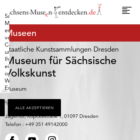
widerrufen.
Umscha
Sachsens-
Naviga
Museen-
entdecken.de
Museen
verwendet
Cookies,
Staatliche Kunstsammlungen Dresden
um
Museum für Sächsische
Ihnen
ein
Volkskunst
optimales
Webseiten-
Erlebnis
Museum
zu
bieten.
Ort
Dresden
ALLE AKZEPTIEREN
Dazu
zählen
Jägerhof, Köpckestraße 1, 01097 Dresden
Cookies,
Telefon : +49 351 49142000
die
für