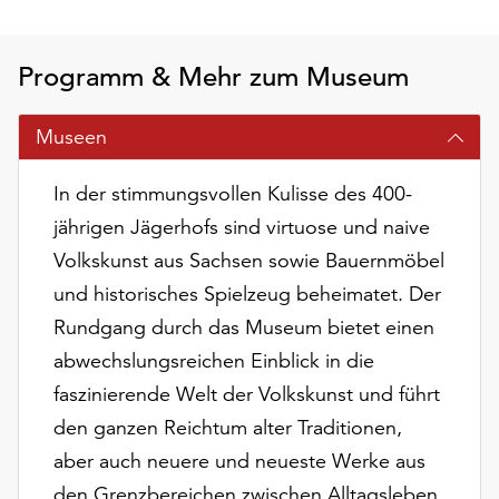
am
Ende
der
Programm & Mehr zum Museum
Seite
die
Museen
Schaltfläche
„Cookie-
Einstellungen“
In der stimmungsvollen Kulisse des 400-
zur
jährigen Jägerhofs sind virtuose und naive
Verfügung.
Volkskunst aus Sachsen sowie Bauernmöbel
Funktionale
Cookies
und historisches Spielzeug beheimatet. Der
werden
Rundgang durch das Museum bietet einen
auch
abwechslungsreichen Einblick in die
ohne
faszinierende Welt der Volkskunst und führt
Ihr
Einverständnis
den ganzen Reichtum alter Traditionen,
weiterhin
aber auch neuere und neueste Werke aus
ausgeführt.
den Grenzbereichen zwischen Alltagsleben