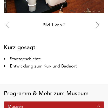
auf
„Alle
akzeptieren“,
um
Zur
Bild
1
von
2
Zu
alle
vorherigen
nä
Cookies
zu
Folie
Fo
akzeptieren.
Kurz gesagt
Sie
können
Stadtgeschichte
Ihr
Einverständnis
Entwicklung zum Kur- und Badeort
jederzeit
ändern
und
widerrufen.
Programm & Mehr zum Museum
Dafür
steht
Ihnen
Museen