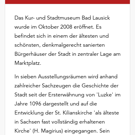
am
Ende
der
Das Kur- und Stadtmuseum Bad Lausick
Seite
wurde im Oktober 2008 eröffnet. Es
die
befindet sich in einem der ältesten und
Schaltfläche
„Cookie-
schönsten, denkmalgerecht sanierten
Einstellungen“
Bürgerhäuser der Stadt in zentraler Lage am
zur
Marktplatz.
Verfügung.
Funktionale
In sieben Ausstellungsräumen wird anhand
Cookies
zahlreicher Sachzeugen die Geschichte der
werden
auch
Stadt seit der Ersterwähnung von 'Luzke' im
ohne
Jahre 1096 dargestellt und auf die
Ihr
Entwicklung der St. Kilianskirche 'als älteste
Einverständnis
weiterhin
in Sachsen fast vollständig erhaltenen
ausgeführt.
Kirche' (H. Magirius) eingegangen. Sein