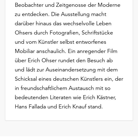
Möchten
Beobachter und Zeitgenosse der Moderne
Sie
zu entdecken. Die Ausstellung macht
die
darüber hinaus das wechselvolle Leben
verwendeten
Cookies
Ohsers durch Fotografien, Schriftstücke
anpassen,
und vom Künstler selbst entworfenes
erreichen
Mobiliar anschaulich. Ein anregender Film
Sie
über Erich Ohser rundet den Besuch ab
die
Einstellungen
und lädt zur Auseinandersetzung mit dem
über
Schicksal eines deutschen Künstlers ein, der
die
in freundschaftlichem Austausch mit so
Schaltfläche
„Auswählen“.
bedeutenden Literaten wie Erich Kästner,
Hans Fallada und Erich Knauf stand.
Weitere
Informationen
finden
Sie
in