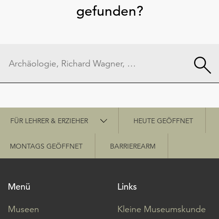
gefunden?
Schnellzugriff
FÜR LEHRER & ERZIEHER
HEUTE GEÖFFNET
MONTAGS GEÖFFNET
BARRIEREARM
Menü
Links
Museen
Kleine Museumskunde