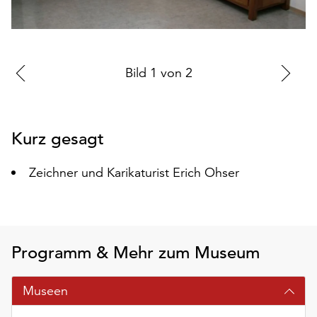
auf
„Alle
akzeptieren“,
um
Zur
Bild
1
von
2
Zu
alle
vorherigen
nä
Cookies
zu
Folie
Fo
akzeptieren.
Kurz gesagt
Sie
können
Zeichner und Karikaturist Erich Ohser
Ihr
Einverständnis
jederzeit
ändern
und
Programm & Mehr zum Museum
widerrufen.
Dafür
Museen
steht
Ihnen