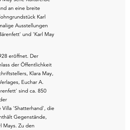
d an eine breite
 Wohngrundstück Karl
malige Ausstellungen
 Bärenfett' und 'Karl May
8 eröffnet. Der
ss der Öffentlichkeit
iftstellers, Klara May,
erlages, Euchar A.
enfett' sind ca. 850
der
illa 'Shatterhand', die
enthält Gegenstände,
l Mays. Zu den