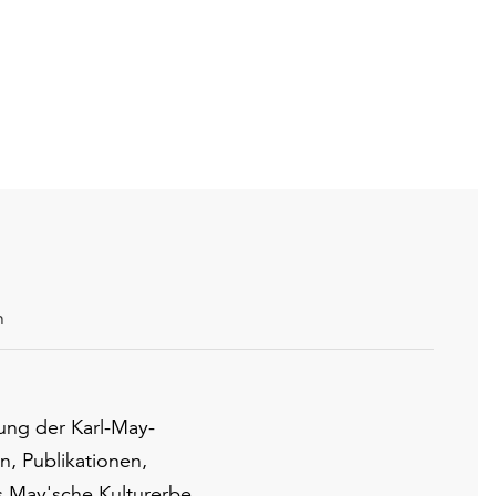
n
ung der Karl-May-
n, Publikationen,
s May'sche Kulturerbe