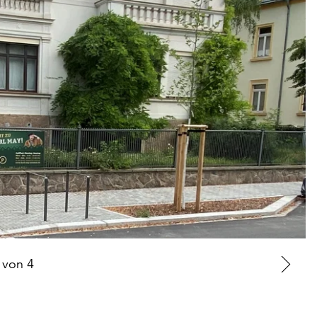
von
4
Zu
nä
Fo