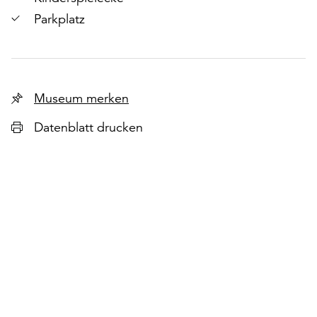
Parkplatz
Museum merken
Datenblatt drucken
r
chsten
lie