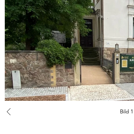
Zur
Bild
1
vorherigen
Folie