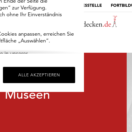
m Ende der Seite die
MUSEUMSPORTAL
DIE LANDESSTELLE
FORTBIL
ngen“ zur Verfügung.
h ohne Ihr Einverständnis
ookies anpassen, erreichen Sie
ltfläche „Auswählen“.
e in unserer
m
Impressum
.
ALLE AKZEPTIEREN
Museen