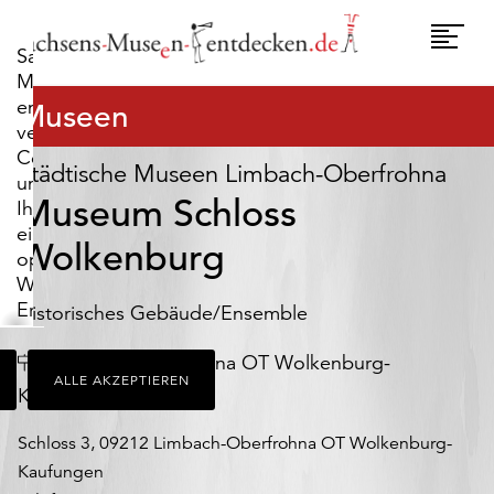
widerrufen.
Umscha
Sachsens-
Naviga
Museen-
entdecken.de
Museen
verwendet
Cookies,
Städtische Museen Limbach-Oberfrohna
um
Museum Schloss
Ihnen
ein
Wolkenburg
optimales
Webseiten-
Erlebnis
Historisches Gebäude/Ensemble
zu
bieten.
Ort
Limbach-Oberfrohna OT Wolkenburg-
ALLE AKZEPTIEREN
Dazu
Kaufungen
zählen
Cookies,
Schloss 3, 09212 Limbach-Oberfrohna OT Wolkenburg-
die
Kaufungen
für