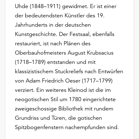
unserer
Uhde (1848–1911) gewidmet. Er ist einer
Datenschutzerklärung
der bedeutendsten Künstler des 19.
oder
Jahrhunderts in der deutschen
dem
Impressum
Kunstgeschichte. Der Festsaal, ebenfalls
.
restauriert, ist nach Plänen des
Oberbauhofmeisters August Krubsacius
(1718–1789) entstanden und mit
klassizistischem Stuckreliefs nach Entwürfen
von Adam Friedrich Oeser (1717–1799)
verziert. Ein weiteres Kleinod ist die im
neogotischen Stil um 1780 eingerichtete
zweigeschossige Bibliothek mit rundem
Grundriss und Türen, die gotischen
Spitzbogenfenstern nachempfunden sind.