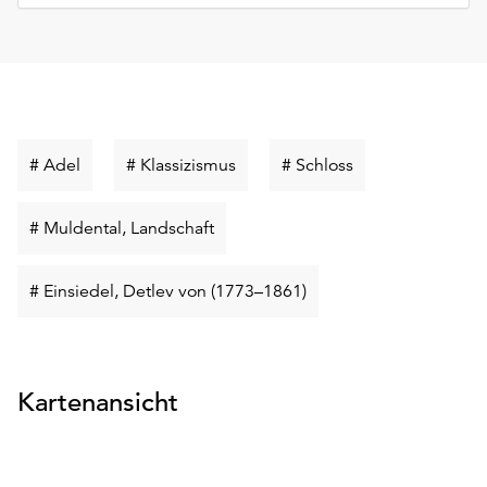
Schlüsselwort
Schlüsselwort
Schlüsselwort
# Adel
# Klassizismus
# Schloss
suchen
suchen
suchen
Schlüsselwort
# Muldental, Landschaft
suchen
Schlüsselwort
# Einsiedel, Detlev von (1773–1861)
suchen
Kartenansicht