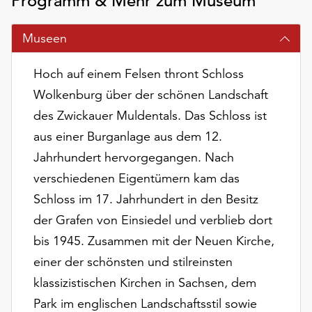
Programm & Mehr zum Museum
am
Ende
Museen
der
Seite
die
Hoch auf einem Felsen thront Schloss
Schaltfläche
Wolkenburg über der schönen Landschaft
„Cookie-
des Zwickauer Muldentals. Das Schloss ist
Einstellungen“
zur
aus einer Burganlage aus dem 12.
Verfügung.
Jahrhundert hervorgegangen. Nach
Funktionale
verschiedenen Eigentümern kam das
Cookies
werden
Schloss im 17. Jahrhundert in den Besitz
auch
der Grafen von Einsiedel und verblieb dort
ohne
bis 1945. Zusammen mit der Neuen Kirche,
Ihr
einer der schönsten und stilreinsten
Einverständnis
weiterhin
klassizistischen Kirchen in Sachsen, dem
ausgeführt.
Park im englischen Landschaftsstil sowie