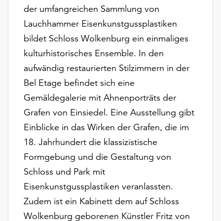
Möchten
der umfangreichen Sammlung von
Sie
Lauchhammer Eisenkunstgussplastiken
die
bildet Schloss Wolkenburg ein einmaliges
verwendeten
Cookies
kulturhistorisches Ensemble. In den
anpassen,
aufwändig restaurierten Stilzimmern in der
erreichen
Bel Etage befindet sich eine
Sie
die
Gemäldegalerie mit Ahnenporträts der
Einstellungen
Grafen von Einsiedel. Eine Ausstellung gibt
über
Einblicke in das Wirken der Grafen, die im
die
18. Jahrhundert die klassizistische
Schaltfläche
„Auswählen“.
Formgebung und die Gestaltung von
Schloss und Park mit
Weitere
Informationen
Eisenkunstgussplastiken veranlassten.
finden
Zudem ist ein Kabinett dem auf Schloss
Sie
Wolkenburg geborenen Künstler Fritz von
in