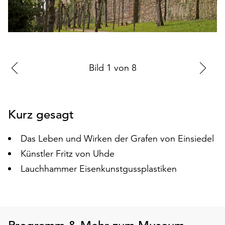
auf
„Alle
akzeptieren“,
um
alle
Zur
Bild
1
von
8
Zu
Cookies
zu
vorherigen
nä
akzeptieren.
Folie
Fo
Sie
Kurz gesagt
können
Ihr
Einverständnis
Das Leben und Wirken der Grafen von Einsiedel
jederzeit
Künstler Fritz von Uhde
ändern
Lauchhammer Eisenkunstgussplastiken
und
widerrufen.
Dafür
steht
Ihnen