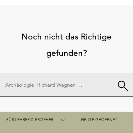
Noch nicht das Richtige
gefunden?
Schnellzugriff
FÜR LEHRER & ERZIEHER
HEUTE GEÖFFNET