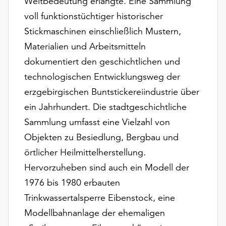
Weltbedeutung erlangte. Eine Sammlung
Möchten
voll funktionstüchtiger historischer
Sie
die
Stickmaschinen einschließlich Mustern,
verwendeten
Materialien und Arbeitsmitteln
Cookies
dokumentiert den geschichtlichen und
anpassen,
erreichen
technologischen Entwicklungsweg der
Sie
erzgebirgischen Buntstickereiindustrie über
die
ein Jahrhundert. Die stadtgeschichtliche
Einstellungen
Sammlung umfasst eine Vielzahl von
über
die
Objekten zu Besiedlung, Bergbau und
Schaltfläche
örtlicher Heilmittelherstellung.
„Auswählen“.
Hervorzuheben sind auch ein Modell der
Weitere
1976 bis 1980 erbauten
Informationen
Trinkwassertalsperre Eibenstock, eine
finden
Sie
Modellbahnanlage der ehemaligen
in