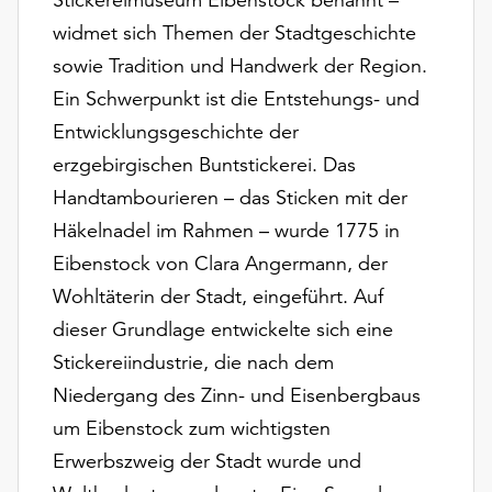
am
widmet sich Themen der Stadtgeschichte
Ende
der
sowie Tradition und Handwerk der Region.
Seite
Ein Schwerpunkt ist die Entstehungs- und
die
Entwicklungsgeschichte der
Schaltfläche
„Cookie-
erzgebirgischen Buntstickerei. Das
Einstellungen“
Handtambourieren – das Sticken mit der
zur
Häkelnadel im Rahmen – wurde 1775 in
Verfügung.
Funktionale
Eibenstock von Clara Angermann, der
Cookies
Wohltäterin der Stadt, eingeführt. Auf
werden
dieser Grundlage entwickelte sich eine
auch
Stickereiindustrie, die nach dem
ohne
Ihr
Niedergang des Zinn- und Eisenbergbaus
Einverständnis
um Eibenstock zum wichtigsten
weiterhin
Erwerbszweig der Stadt wurde und
ausgeführt.