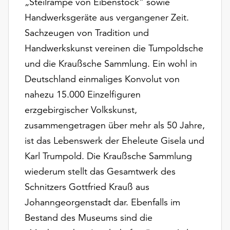
„Steilrampe von Eibenstock“ sowie
unserer
Handwerksgeräte aus vergangener Zeit.
Datenschutzerklärung
oder
Sachzeugen von Tradition und
dem
Handwerkskunst vereinen die Tumpoldsche
Impressum
und die Kraußsche Sammlung. Ein wohl in
.
Deutschland einmaliges Konvolut von
nahezu 15.000 Einzelfiguren
erzgebirgischer Volkskunst,
zusammengetragen über mehr als 50 Jahre,
ist das Lebenswerk der Eheleute Gisela und
Karl Trumpold. Die Kraußsche Sammlung
wiederum stellt das Gesamtwerk des
Schnitzers Gottfried Krauß aus
Johanngeorgenstadt dar. Ebenfalls im
Bestand des Museums sind die