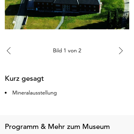
auf
„Alle
akzeptieren“,
um
alle
Cookies
zu
Zur
Bild
1
von
2
Zu
akzeptieren.
vorherigen
nä
Sie
können
Folie
Fo
Ihr
Kurz gesagt
Einverständnis
jederzeit
Mineralausstellung
ändern
und
widerrufen.
Dafür
steht
Programm & Mehr zum Museum
Ihnen