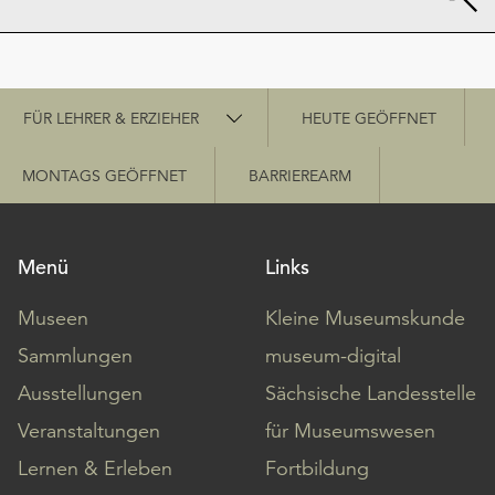
Schnellzugriff
FÜR LEHRER & ERZIEHER
HEUTE GEÖFFNET
MONTAGS GEÖFFNET
BARRIEREARM
Menü
Links
Museen
Kleine Museumskunde
Sammlungen
museum-digital
Ausstellungen
Sächsische Landesstelle
Veranstaltungen
für Museumswesen
Lernen & Erleben
Fortbildung