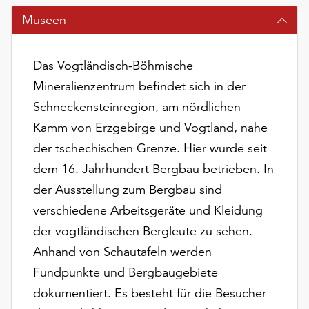
am
Museen
Ende
der
Seite
Das Vogtländisch-Böhmische
die
Schaltfläche
Mineralienzentrum befindet sich in der
„Cookie-
Schneckensteinregion, am nördlichen
Einstellungen“
Kamm von Erzgebirge und Vogtland, nahe
zur
der tschechischen Grenze. Hier wurde seit
Verfügung.
Funktionale
dem 16. Jahrhundert Bergbau betrieben. In
Cookies
der Ausstellung zum Bergbau sind
werden
verschiedene Arbeitsgeräte und Kleidung
auch
ohne
der vogtländischen Bergleute zu sehen.
Ihr
Anhand von Schautafeln werden
Einverständnis
Fundpunkte und Bergbaugebiete
weiterhin
ausgeführt.
dokumentiert. Es besteht für die Besucher