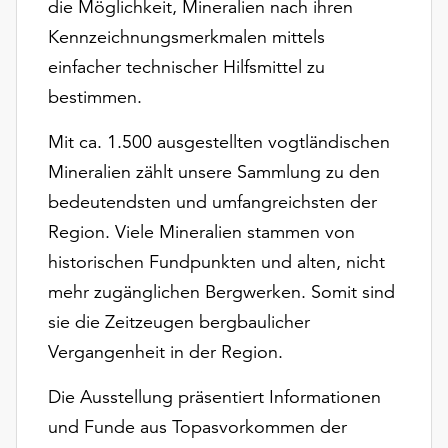
die Möglichkeit, Mineralien nach ihren
Möchten
Sie
Kennzeichnungsmerkmalen mittels
die
einfacher technischer Hilfsmittel zu
verwendeten
bestimmen.
Cookies
anpassen,
Mit ca. 1.500 ausgestellten vogtländischen
erreichen
Mineralien zählt unsere Sammlung zu den
Sie
die
bedeutendsten und umfangreichsten der
Einstellungen
Region. Viele Mineralien stammen von
über
historischen Fundpunkten und alten, nicht
die
Schaltfläche
mehr zugänglichen Bergwerken. Somit sind
„Auswählen“.
sie die Zeitzeugen bergbaulicher
Weitere
Vergangenheit in der Region.
Informationen
finden
Die Ausstellung präsentiert Informationen
Sie
und Funde aus Topasvorkommen der
in