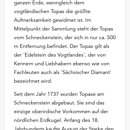
ganzen Erde, wenngleich dem
unserer
vogtländischen Topas die größte
Datenschutzerklärung
oder
Aufmerksamkeit gewidmet ist. Im
dem
Mittelpunkt der Sammlung steht der Topas
Impressum
vom Schneckenstein, der sich in nur ca. 500
.
m Entfernung befindet. Der Topas gilt als
der 'Edelstein des Vogtlandes', der von
Kennern und Liebhabern ebenso wie von
Fachleuten auch als 'Sächsischer Diamant'
bezeichnet wird.
Seit dem Jahr 1737 wurden Topase am
Schneckenstein abgebaut. Sie sind das
einzige oberirdische Vorkommen auf der
nördlichen Erdkugel. Anfang des 18.
Jahrhunderts kaufte August der Starke den