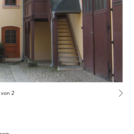
von
2
Zu
nä
Fo