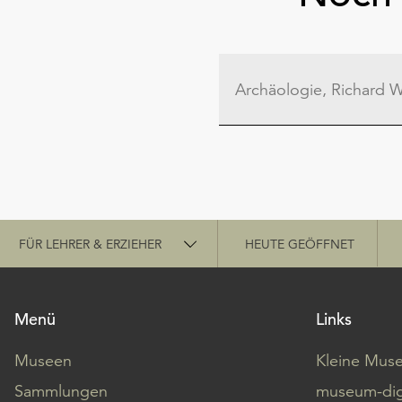
Schnellzugriff
FÜR LEHRER & ERZIEHER
HEUTE GEÖFFNET
Menü
Links
Museen
Kleine Mus
Sammlungen
museum-dig