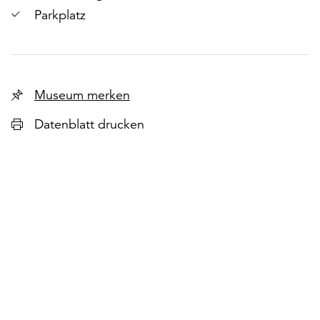
Parkplatz
Museum merken
Datenblatt drucken
r
chsten
lie