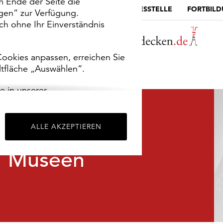
m Ende der Seite die
MUSEUMSPORTAL
DIE LANDESSTELLE
FORTBIL
ngen“ zur Verfügung.
h ohne Ihr Einverständnis
ookies anpassen, erreichen Sie
ltfläche „Auswählen“.
e in unserer
m
Impressum
.
ALLE AKZEPTIEREN
Museen