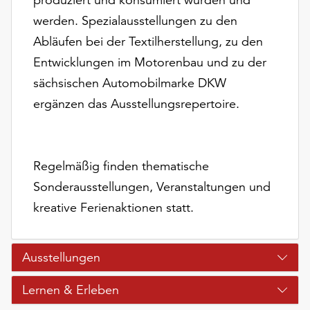
Möchten
werden. Spezialausstellungen zu den
Sie
die
Abläufen bei der Textilherstellung, zu den
verwendeten
Entwicklungen im Motorenbau und zu der
Cookies
sächsischen Automobilmarke DKW
anpassen,
ergänzen das Ausstellungsrepertoire.
erreichen
Sie
die
Einstellungen
Regelmäßig finden thematische
über
die
Sonderausstellungen, Veranstaltungen und
Schaltfläche
kreative Ferienaktionen statt.
„Auswählen“.
Weitere
Ausstellungen
Informationen
finden
Lernen & Erleben
Sie
in