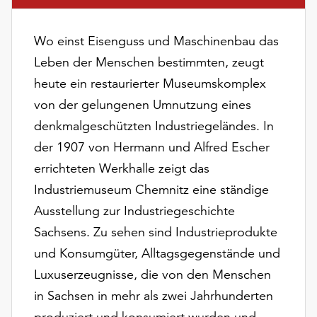
am
Ende
der
Wo einst Eisenguss und Maschinenbau das
Seite
Leben der Menschen bestimmten, zeugt
die
heute ein restaurierter Museumskomplex
Schaltfläche
„Cookie-
von der gelungenen Umnutzung eines
Einstellungen“
denkmalgeschützten Industriegeländes. In
zur
der 1907 von Hermann und Alfred Escher
Verfügung.
errichteten Werkhalle zeigt das
Funktionale
Cookies
Industriemuseum Chemnitz eine ständige
werden
Ausstellung zur Industriegeschichte
auch
Sachsens. Zu sehen sind Industrieprodukte
ohne
Ihr
und Konsumgüter, Alltagsgegenstände und
Einverständnis
Luxuserzeugnisse, die von den Menschen
weiterhin
in Sachsen in mehr als zwei Jahrhunderten
ausgeführt.
produziert und konsumiert wurden und