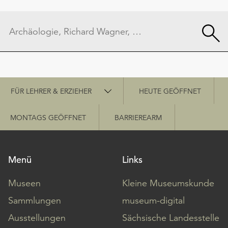
Schnellzugriff
FÜR LEHRER & ERZIEHER
HEUTE GEÖFFNET
MONTAGS GEÖFFNET
BARRIEREARM
Menü
Links
Museen
Kleine Museumskunde
Sammlungen
museum-digital
Ausstellungen
Sächsische Landesstelle