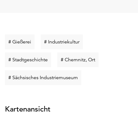
unserer
Datenschutzerklärung
oder
dem
Impressum
.
Schlüsselwort
Schlüsselwort
# Gießerei
# Industriekultur
suchen
suchen
Schlüsselwort
Schlüsselwort
# Stadtgeschichte
# Chemnitz, Ort
suchen
suchen
Schlüsselwort
# Sächsisches Industriemuseum
suchen
Kartenansicht