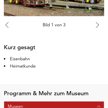
auf
„Alle
akzeptieren“,
um
Zur
Bild
1
von
3
Zu
alle
vorherigen
nä
Cookies
zu
Folie
Fo
akzeptieren.
Kurz gesagt
Sie
können
Eisenbahn
Ihr
Einverständnis
Heimatkunde
jederzeit
ändern
und
widerrufen.
Programm & Mehr zum Museum
Dafür
steht
Ihnen
Museen