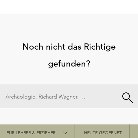
Noch nicht das Richtige
gefunden?
Schnellzugriff
FÜR LEHRER & ERZIEHER
HEUTE GEÖFFNET