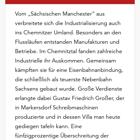
am
Ende
Vom „Sächsischen Manchester“ aus
der
verbreitete sich die Industrialisierung auch
Seite
die
ins Chemnitzer Umland. Besonders an den
Schaltfläche
Flussläufen entstanden Manufakturen und
„Cookie-
Betriebe. Im Chemnitztal fanden zahlreiche
Einstellungen“
zur
Industrielle ihr Auskommen. Gemeinsam
Verfügung.
kämpften sie für eine Eisenbahnanbindung,
Funktionale
die schließlich als teuerste Nebenbahn
Cookies
Sachsens gebaut wurde. Große Verdienste
werden
auch
erlangte dabei Gustav Friedrich Großer, der
ohne
in Markersdorf Schreibmaschinen
Ihr
produzierte und in dessen Villa man heute
Einverständnis
weiterhin
gediegen tafeln kann. Eine
ausgeführt.
fünfzigprozentige Überschreitung der