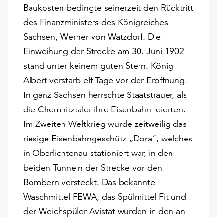
Möchten
Baukosten bedingte seinerzeit den Rücktritt
Sie
des Finanzministers des Königreiches
die
Sachsen, Werner von Watzdorf. Die
verwendeten
Cookies
Einweihung der Strecke am 30. Juni 1902
anpassen,
stand unter keinem guten Stern. König
erreichen
Albert verstarb elf Tage vor der Eröffnung.
Sie
In ganz Sachsen herrschte Staatstrauer, als
die
Einstellungen
die Chemnitztaler ihre Eisenbahn feierten.
über
Im Zweiten Weltkrieg wurde zeitweilig das
die
riesige Eisenbahngeschütz „Dora“, welches
Schaltfläche
„Auswählen“.
in Oberlichtenau stationiert war, in den
beiden Tunneln der Strecke vor den
Weitere
Informationen
Bombern versteckt. Das bekannte
finden
Waschmittel FEWA, das Spülmittel Fit und
Sie
der Weichspüler Avistat wurden in den an
in