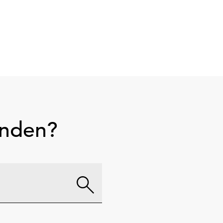
unden?