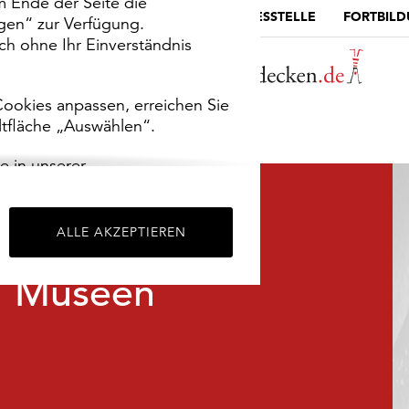
m Ende der Seite die
MUSEUMSPORTAL
DIE LANDESSTELLE
FORTBIL
ngen“ zur Verfügung.
h ohne Ihr Einverständnis
ookies anpassen, erreichen Sie
ltfläche „Auswählen“.
e in unserer
m
Impressum
.
ALLE AKZEPTIEREN
Museen