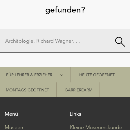
gefunden?
Schnellzugriff
FÜR LEHRER & ERZIEHER
HEUTE GEÖFFNET
MONTAGS GEÖFFNET
BARRIEREARM
Menü
Links
Museen
Kleine Museumskunde