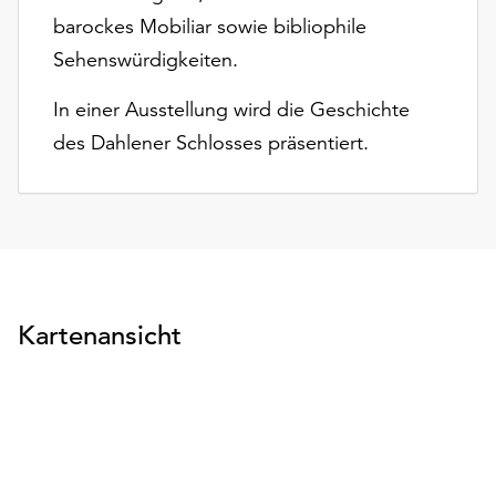
am
barockes Mobiliar sowie bibliophile
Ende
Sehenswürdigkeiten.
der
Seite
In einer Ausstellung wird die Geschichte
die
Schaltfläche
des Dahlener Schlosses präsentiert.
„Cookie-
Einstellungen“
zur
Verfügung.
Funktionale
Cookies
werden
Kartenansicht
auch
ohne
Ihr
Einverständnis
weiterhin
ausgeführt.