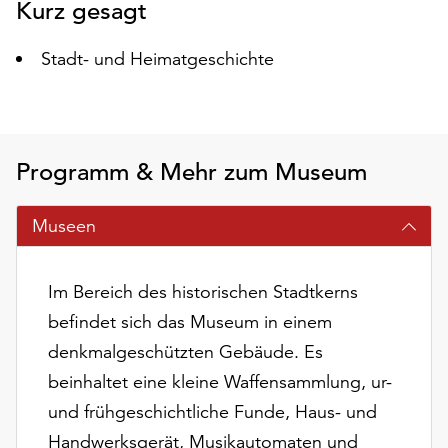
Kurz gesagt
auf
„Alle
Stadt- und Heimatgeschichte
akzeptieren“,
um
alle
Cookies
zu
Programm & Mehr zum Museum
akzeptieren.
Sie
Museen
können
Ihr
Einverständnis
Im Bereich des historischen Stadtkerns
jederzeit
ändern
befindet sich das Museum in einem
und
denkmalgeschützten Gebäude. Es
widerrufen.
beinhaltet eine kleine Waffensammlung, ur-
Dafür
steht
und frühgeschichtliche Funde, Haus- und
Ihnen
Handwerksgerät, Musikautomaten und