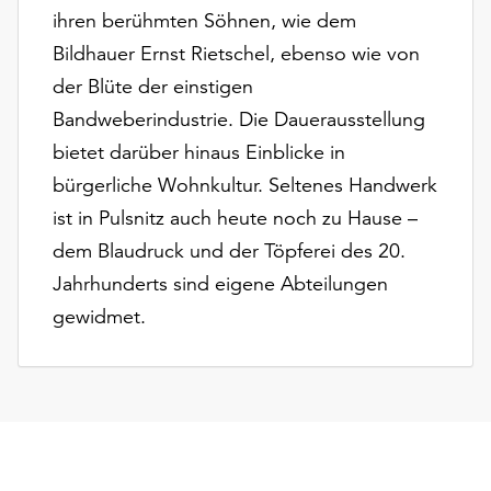
am
ihren berühmten Söhnen, wie dem
Ende
Bildhauer Ernst Rietschel, ebenso wie von
der
Seite
der Blüte der einstigen
die
Bandweberindustrie. Die Dauerausstellung
Schaltfläche
bietet darüber hinaus Einblicke in
„Cookie-
bürgerliche Wohnkultur. Seltenes Handwerk
Einstellungen“
zur
ist in Pulsnitz auch heute noch zu Hause –
Verfügung.
dem Blaudruck und der Töpferei des 20.
Funktionale
Jahrhunderts sind eigene Abteilungen
Cookies
werden
gewidmet.
auch
ohne
Ihr
Einverständnis
weiterhin
ausgeführt.