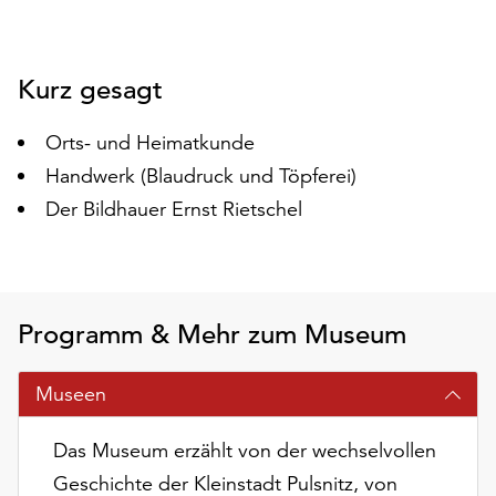
auf
„Alle
akzeptieren“,
Kurz gesagt
um
alle
Orts- und Heimatkunde
Cookies
zu
Handwerk (Blaudruck und Töpferei)
akzeptieren.
Der Bildhauer Ernst Rietschel
Sie
können
Ihr
Einverständnis
jederzeit
Programm & Mehr zum Museum
ändern
und
Museen
widerrufen.
Dafür
Das Museum erzählt von der wechselvollen
steht
Ihnen
Geschichte der Kleinstadt Pulsnitz, von