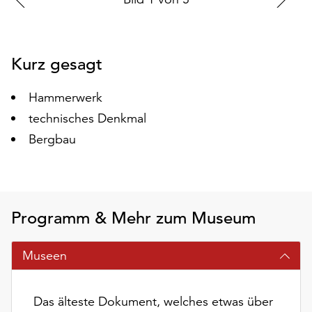
auf
vorherigen
nä
„Alle
Folie
Fo
akzeptieren“,
Kurz gesagt
um
alle
Cookies
Hammerwerk
zu
technisches Denkmal
akzeptieren.
Bergbau
Sie
können
Ihr
Einverständnis
jederzeit
Programm & Mehr zum Museum
ändern
und
widerrufen.
Museen
Dafür
steht
Das älteste Dokument, welches etwas über
Ihnen