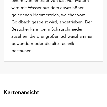
einem Durchmesser von fast vier Metern
Möchten
wird mit Wasser aus dem etwas höher
Sie
die
gelegenen Hammerteich, welcher vom
verwendeten
Goldbach gespeist wird, angetrieben. Der
Cookies
Besucher kann beim Schauschmieden
anpassen,
erreichen
zusehen, die drei großen Schwanzhämmer
Sie
bewundern oder die alte Technik
die
bestaunen.
Einstellungen
über
die
Schaltfläche
„Auswählen“.
Weitere
Informationen
Kartenansicht
finden
Sie
in