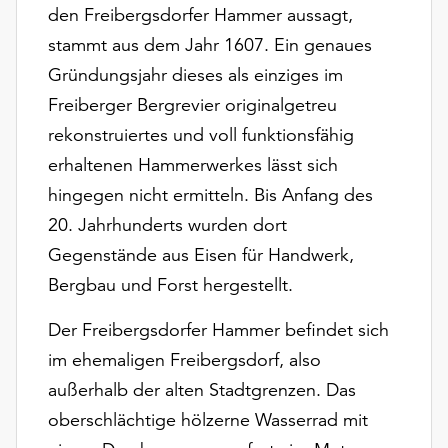
am
den Freibergsdorfer Hammer aussagt,
Ende
stammt aus dem Jahr 1607. Ein genaues
der
Gründungsjahr dieses als einziges im
Seite
die
Freiberger Bergrevier originalgetreu
Schaltfläche
rekonstruiertes und voll funktionsfähig
„Cookie-
erhaltenen Hammerwerkes lässt sich
Einstellungen“
zur
hingegen nicht ermitteln. Bis Anfang des
Verfügung.
20. Jahrhunderts wurden dort
Funktionale
Gegenstände aus Eisen für Handwerk,
Cookies
Bergbau und Forst hergestellt.
werden
auch
Der Freibergsdorfer Hammer befindet sich
ohne
Ihr
im ehemaligen Freibergsdorf, also
Einverständnis
außerhalb der alten Stadtgrenzen. Das
weiterhin
oberschlächtige hölzerne Wasserrad mit
ausgeführt.