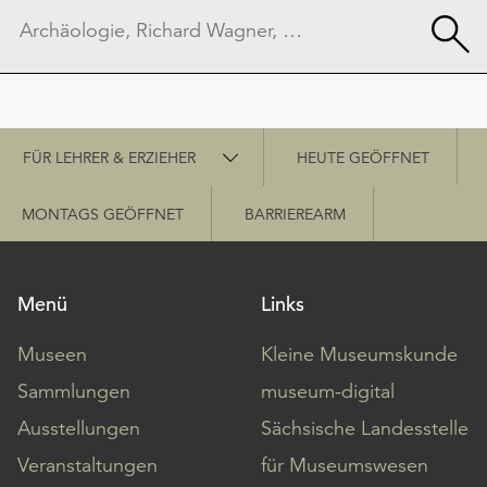
Schnellzugriff
FÜR LEHRER & ERZIEHER
HEUTE GEÖFFNET
MONTAGS GEÖFFNET
BARRIEREARM
Menü
Links
Museen
Kleine Museumskunde
Sammlungen
museum-digital
Ausstellungen
Sächsische Landesstelle
Veranstaltungen
für Museumswesen