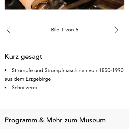
auf
„Alle
akzeptieren“,
um
Zur
Bild
1
von
6
Zu
alle
vorherigen
nä
Cookies
zu
Folie
Fo
akzeptieren.
Kurz gesagt
Sie
können
Strümpfe und Strumpfmaschinen von 1850-1990
Ihr
Einverständnis
aus dem Erzgebirge
jederzeit
Schnitzerei
ändern
und
widerrufen.
Dafür
steht
Programm & Mehr zum Museum
Ihnen