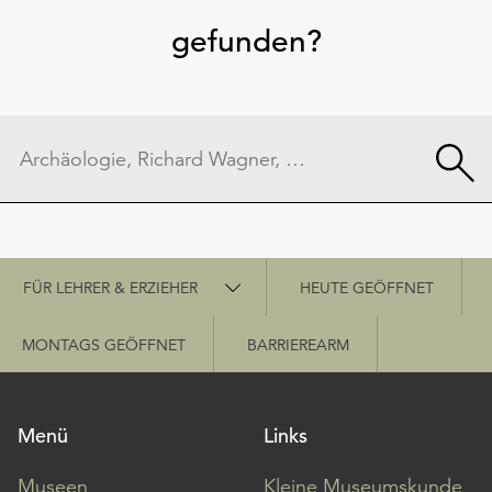
gefunden?
Schnellzugriff
FÜR LEHRER & ERZIEHER
HEUTE GEÖFFNET
MONTAGS GEÖFFNET
BARRIEREARM
Menü
Links
Museen
Kleine Museumskunde