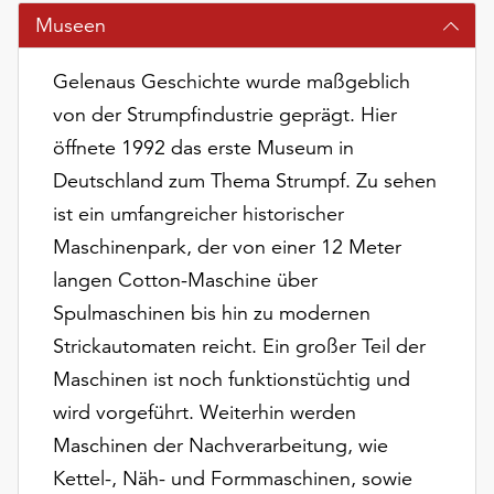
am
Museen
Ende
der
Gelenaus Geschichte wurde maßgeblich
Seite
die
von der Strumpfindustrie geprägt. Hier
Schaltfläche
öffnete 1992 das erste Museum in
„Cookie-
Deutschland zum Thema Strumpf. Zu sehen
Einstellungen“
zur
ist ein umfangreicher historischer
Verfügung.
Maschinenpark, der von einer 12 Meter
Funktionale
langen Cotton-Maschine über
Cookies
Spulmaschinen bis hin zu modernen
werden
auch
Strickautomaten reicht. Ein großer Teil der
ohne
Maschinen ist noch funktionstüchtig und
Ihr
wird vorgeführt. Weiterhin werden
Einverständnis
weiterhin
Maschinen der Nachverarbeitung, wie
ausgeführt.
Kettel-, Näh- und Formmaschinen, sowie