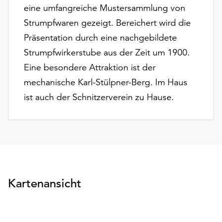
Möchten
eine umfangreiche Mustersammlung von
Sie
Strumpfwaren gezeigt. Bereichert wird die
die
Präsentation durch eine nachgebildete
verwendeten
Cookies
Strumpfwirkerstube aus der Zeit um 1900.
anpassen,
Eine besondere Attraktion ist der
erreichen
mechanische Karl-Stülpner-Berg. Im Haus
Sie
ist auch der Schnitzerverein zu Hause.
die
Einstellungen
über
die
Schaltfläche
„Auswählen“.
Weitere
Kartenansicht
Informationen
finden
Sie
in