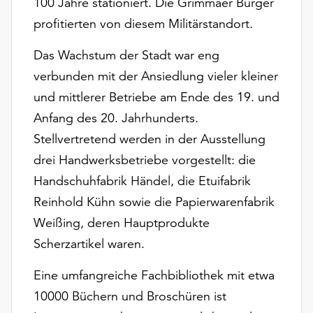
100 Jahre stationiert. Die Grimmaer Bürger
unserer
profitierten von diesem Militärstandort.
Datenschutzerklärung
oder
Das Wachstum der Stadt war eng
dem
verbunden mit der Ansiedlung vieler kleiner
Impressum
.
und mittlerer Betriebe am Ende des 19. und
Anfang des 20. Jahrhunderts.
Stellvertretend werden in der Ausstellung
drei Handwerksbetriebe vorgestellt: die
Handschuhfabrik Händel, die Etuifabrik
Reinhold Kühn sowie die Papierwarenfabrik
Weißing, deren Hauptprodukte
Scherzartikel waren.
Eine umfangreiche Fachbibliothek mit etwa
10000 Büchern und Broschüren ist