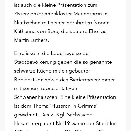
Möchten
ist auch die kleine Präsentation zum
Sie
Zisterzienserinnenkloster Marienthron in
die
Nimbschen mit seiner berühmten Nonne
verwendeten
Cookies
Katharina von Bora, die spätere Ehefrau
anpassen,
Martin Luthers.
erreichen
Sie
Einblicke in die Lebensweise der
die
Stadtbevölkerung geben die so genannte
Einstellungen
schwarze Küche mit eingebauter
über
die
Bohlenstube sowie das Biedermeierzimmer
Schaltfläche
mit seinem repräsentativen
„Auswählen“.
Schwanenhalsofen. Eine kleine Präsentation
Weitere
ist dem Thema 'Husaren in Grimma'
Informationen
gewidmet. Das 2. Kgl. Sächsische
finden
Sie
Husarenregiment Nr. 19 war in der Stadt für
in