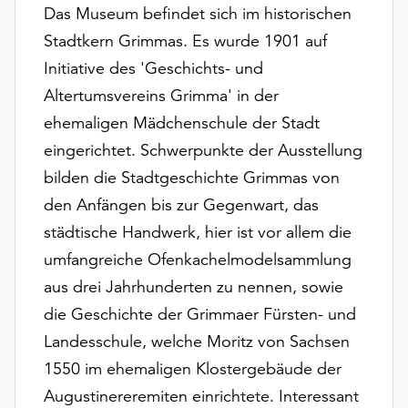
am
Das Museum befindet sich im historischen
Ende
Stadtkern Grimmas. Es wurde 1901 auf
der
Initiative des 'Geschichts- und
Seite
die
Altertumsvereins Grimma' in der
Schaltfläche
ehemaligen Mädchenschule der Stadt
„Cookie-
eingerichtet. Schwerpunkte der Ausstellung
Einstellungen“
zur
bilden die Stadtgeschichte Grimmas von
Verfügung.
den Anfängen bis zur Gegenwart, das
Funktionale
städtische Handwerk, hier ist vor allem die
Cookies
umfangreiche Ofenkachelmodelsammlung
werden
auch
aus drei Jahrhunderten zu nennen, sowie
ohne
die Geschichte der Grimmaer Fürsten- und
Ihr
Landesschule, welche Moritz von Sachsen
Einverständnis
weiterhin
1550 im ehemaligen Klostergebäude der
ausgeführt.
Augustinereremiten einrichtete. Interessant