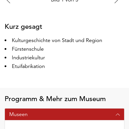
auf
vorherigen
nä
„Alle
Folie
Fo
akzeptieren“,
Kurz gesagt
um
alle
Cookies
Kulturgeschichte von Stadt und Region
zu
Fürstenschule
akzeptieren.
Industriekultur
Sie
können
Etuifabrikation
Ihr
Einverständnis
jederzeit
ändern
Programm & Mehr zum Museum
und
widerrufen.
Dafür
Museen
steht
Ihnen