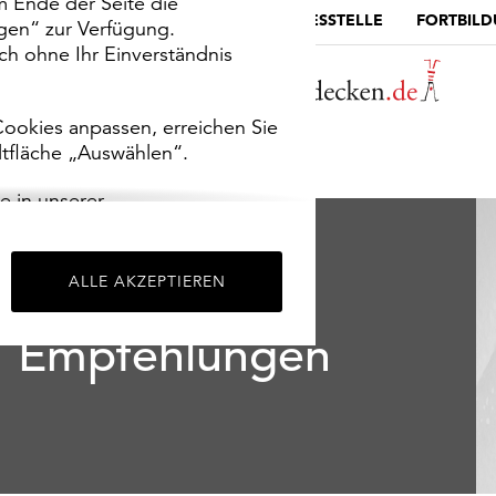
m Ende der Seite die
MUSEUMSPORTAL
DIE LANDESSTELLE
FORTBIL
ngen“ zur Verfügung.
h ohne Ihr Einverständnis
ookies anpassen, erreichen Sie
ltfläche „Auswählen“.
e in unserer
m
Impressum
.
ALLE AKZEPTIEREN
Empfehlungen