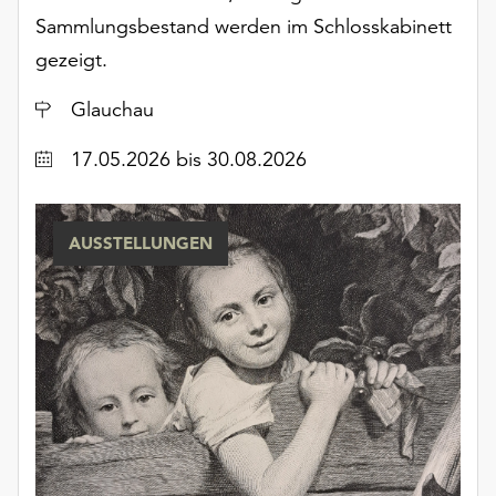
unserer
Sammlungsbestand werden im Schlosskabinett
Datenschutzerklärung
gezeigt.
oder
dem
Ort
Glauchau
Impressum
.
Datum
17.05.2026
bis 30.08.2026
AUSSTELLUNGEN