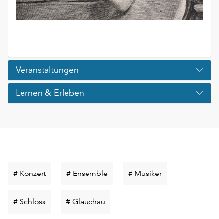
Veranstaltungen
Lernen & Erleben
Schlüsselwort
Schlüsselwort
Schlüsselwort
# Konzert
# Ensemble
# Musiker
suchen
suchen
suchen
Schlüsselwort
Schlüsselwort
# Schloss
# Glauchau
suchen
suchen