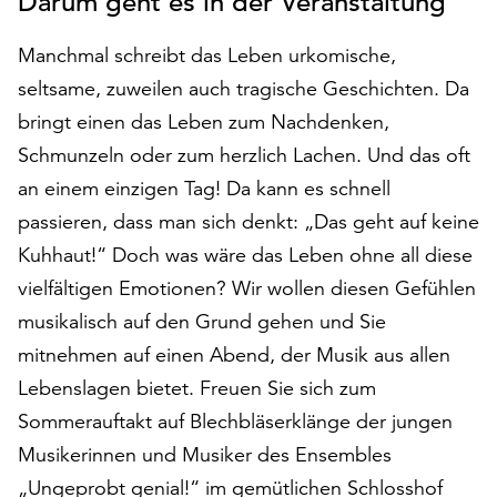
Darum geht es in der Veranstaltung
auf
„Alle
Manchmal schreibt das Leben urkomische,
akzeptieren“,
seltsame, zuweilen auch tragische Geschichten. Da
um
bringt einen das Leben zum Nachdenken,
alle
Cookies
Schmunzeln oder zum herzlich Lachen. Und das oft
zu
an einem einzigen Tag! Da kann es schnell
akzeptieren.
passieren, dass man sich denkt: „Das geht auf keine
Sie
können
Kuhhaut!“ Doch was wäre das Leben ohne all diese
Ihr
vielfältigen Emotionen? Wir wollen diesen Gefühlen
Einverständnis
musikalisch auf den Grund gehen und Sie
jederzeit
ändern
mitnehmen auf einen Abend, der Musik aus allen
und
Lebenslagen bietet. Freuen Sie sich zum
widerrufen.
Sommerauftakt auf Blechbläserklänge der jungen
Dafür
Musikerinnen und Musiker des Ensembles
steht
Ihnen
„Ungeprobt genial!“ im gemütlichen Schlosshof