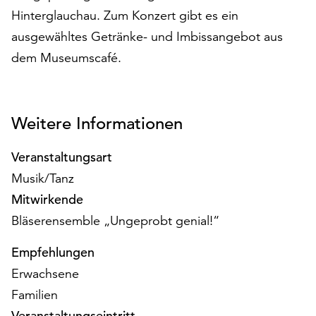
am
Hinterglauchau. Zum Konzert gibt es ein
Ende
ausgewähltes Getränke- und Imbissangebot aus
der
Seite
dem Museumscafé.
die
Schaltfläche
„Cookie-
Einstellungen“
Weitere Informationen
zur
Verfügung.
Veranstaltungsart
Funktionale
Musik/Tanz
Cookies
Mitwirkende
werden
auch
Bläserensemble „Ungeprobt genial!“
ohne
Ihr
Empfehlungen
Einverständnis
Erwachsene
weiterhin
Familien
ausgeführt.
Veranstaltungseintritt