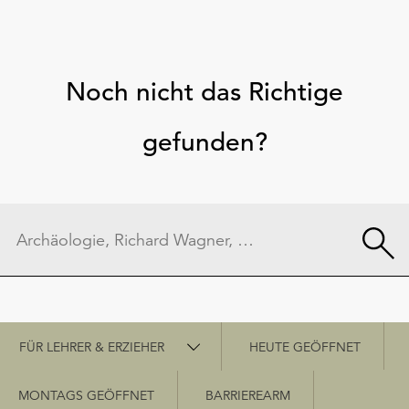
Noch nicht das Richtige
gefunden?
Schnellzugriff
FÜR LEHRER & ERZIEHER
HEUTE GEÖFFNET
MONTAGS GEÖFFNET
BARRIEREARM