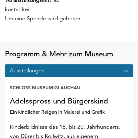
Möchten
kostenfrei
Sie
die
Um eine Spende wird gebeten.
verwendeten
Cookies
anpassen,
erreichen
Programm & Mehr zum Museum
Sie
die
Einstellungen
Ausstellungen
über
die
SCHLOSS MUSEUM GLAUCHAU
Schaltfläche
„Auswählen“.
Adelsspross und Bürgerskind
Weitere
Ein kindlicher Reigen in Malerei und Grafik
Informationen
finden
Kinderbildnisse des 16. bis 20. Jahrhunderts,
Sie
von Dürer bis Kollwitz, aus eigenem
in