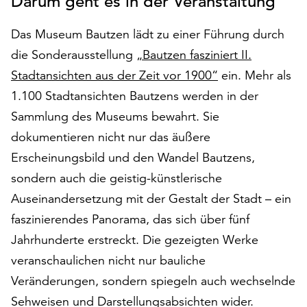
Darum geht es in der Veranstaltung
auf
„Alle
Das Museum Bautzen lädt zu einer Führung durch
akzeptieren“,
die Sonderausstellung
„Bautzen fasziniert II.
um
Stadtansichten aus der Zeit vor 1900“
ein. Mehr als
alle
Cookies
1.100 Stadtansichten Bautzens werden in der
zu
Sammlung des Museums bewahrt. Sie
akzeptieren.
dokumentieren nicht nur das äußere
Sie
können
Erscheinungsbild und den Wandel Bautzens,
Ihr
sondern auch die geistig-künstlerische
Einverständnis
Auseinandersetzung mit der Gestalt der Stadt – ein
jederzeit
ändern
faszinierendes Panorama, das sich über fünf
und
Jahrhunderte erstreckt. Die gezeigten Werke
widerrufen.
veranschaulichen nicht nur bauliche
Dafür
Veränderungen, sondern spiegeln auch wechselnde
steht
Ihnen
Sehweisen und Darstellungsabsichten wider.