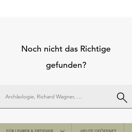
Noch nicht das Richtige
gefunden?
Schnellzugriff
FÜR LEHRER & ERZIEHER
HEUTE GEÖFFNET