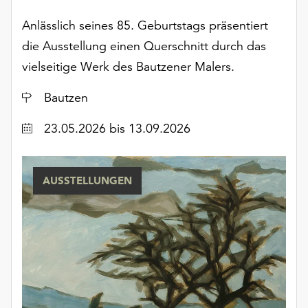
unserer
Anlässlich seines 85. Geburtstags präsentiert
Datenschutzerklärung
oder
die Ausstellung einen Querschnitt durch das
dem
vielseitige Werk des Bautzener Malers.
Impressum
.
Ort
Bautzen
Datum
23.05.2026
bis 13.09.2026
AUSSTELLUNGEN