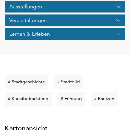
Ausstellungen
Veranstaltungen
Lernen & Erleben
Schlüsselwort
Schlüsselwort
# Stadtgeschichte
# Stadtbild
suchen
suchen
Schlüsselwort
Schlüsselwort
Schlüss
# Kunstbetrachtung
# Führung
# Bautzen
suchen
suchen
suchen
Kartenansicht