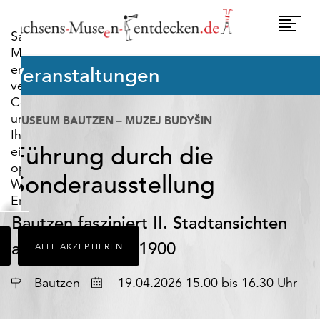
widerrufen.
Umscha
Sachsens-
Naviga
Museen-
entdecken.de
Veranstaltungen
verwendet
Cookies,
um
MUSEUM BAUTZEN – MUZEJ BUDYŠIN
Ihnen
Führung durch die
ein
optimales
Sonderausstellung
Webseiten-
Erlebnis
zu
Bautzen fasziniert II. Stadtansichten
bieten.
aus der Zeit vor 1900
ALLE AKZEPTIEREN
Dazu
zählen
Datum
Cookies,
Bautzen
19.04.2026 15.00 bis 16.30 Uhr
die
für