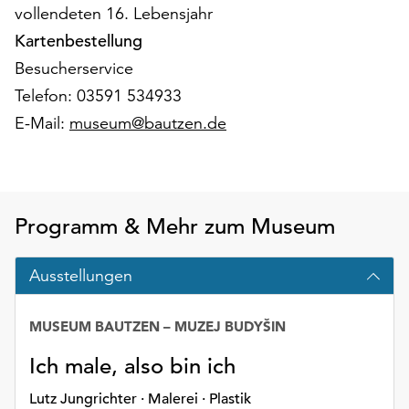
Möchten
vollendeten 16. Lebensjahr
Sie
Kartenbestellung
die
Besucherservice
verwendeten
Telefon: 03591 534933
Cookies
anpassen,
E-Mail:
museum@bautzen.de
erreichen
Sie
die
Einstellungen
über
Programm & Mehr zum Museum
die
Schaltfläche
Ausstellungen
„Auswählen“.
Weitere
MUSEUM BAUTZEN – MUZEJ BUDYŠIN
Informationen
finden
Ich male, also bin ich
Sie
Lutz Jungrichter · Malerei · Plastik
in