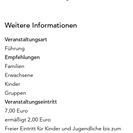
am
Ende
der
Seite
Weitere Informationen
die
Schaltfläche
Veranstaltungsart
„Cookie-
Führung
Einstellungen“
Empfehlungen
zur
Verfügung.
Familien
Funktionale
Erwachsene
Cookies
Kinder
werden
auch
Gruppen
ohne
Veranstaltungseintritt
Ihr
7,00 Euro
Einverständnis
weiterhin
ermäßigt 2,00 Euro
ausgeführt.
Freier Eintritt für Kinder und Jugendliche bis zum