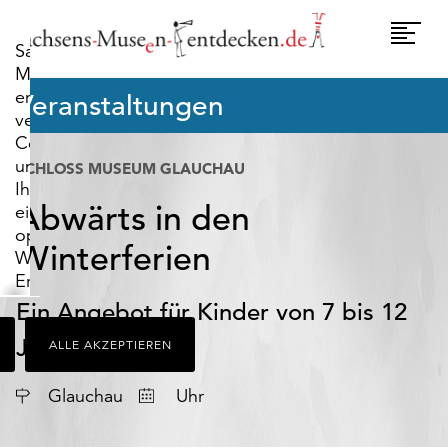
widerrufen.
Umscha
Sachsens-
Naviga
Museen-
entdecken.de
Veranstaltungen
verwendet
Cookies,
um
SCHLOSS MUSEUM GLAUCHAU
Ihnen
Abwärts in den
ein
optimales
Winterferien
Webseiten-
Erlebnis
zu
Ein Angebot für Kinder von 7 bis 12
bieten.
Jahren
ALLE AKZEPTIEREN
Dazu
zählen
Datum
Cookies,
Glauchau
Uhr
die
für