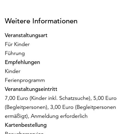
am
Ende
der
Weitere Informationen
Seite
die
Veranstaltungsart
Schaltfläche
„Cookie-
Für Kinder
Einstellungen“
Führung
zur
Empfehlungen
Verfügung.
Kinder
Funktionale
Cookies
Ferienprogramm
werden
Veranstaltungseintritt
auch
7,00 Euro (Kinder inkl. Schatzsuche), 5,00 Euro
ohne
Ihr
(Begleitpersonen), 3,00 Euro (Begleitpersonen
Einverständnis
ermäßigt), Anmeldung erforderlich
weiterhin
Kartenbestellung
ausgeführt.
Besucherservice