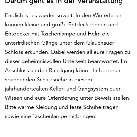
Darum geht es in der Veranstaltung
auf
„Alle
Endlich ist es wieder soweit: In den Winterferien
akzeptieren“,
können kleine und große Entdeckerinnen und
um
Entdecker mit Taschenlampe und Helm die
alle
Cookies
unterirdischen Gänge unter dem Glauchauer
zu
Schloss erkunden. Dabei werden all eure Fragen zu
akzeptieren.
dieser geheimnisvollen Unterwelt beantwortet. Im
Sie
können
Anschluss an den Rundgang könnt ihr bei einer
Ihr
spannenden Schatzsuche in diesem
Einverständnis
jahrhundertealten Keller- und Gangsystem euer
jederzeit
ändern
Wissen und eure Orientierung unter Beweis stellen.
und
Bitte warme Kleidung und feste Schuhe tragen
widerrufen.
sowie eine Taschenlampe mitbringen!
Dafür
steht
Ihnen