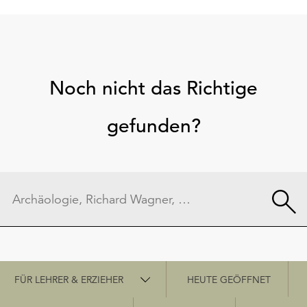
Noch nicht das Richtige
gefunden?
Schnellzugriff
FÜR LEHRER & ERZIEHER
HEUTE GEÖFFNET