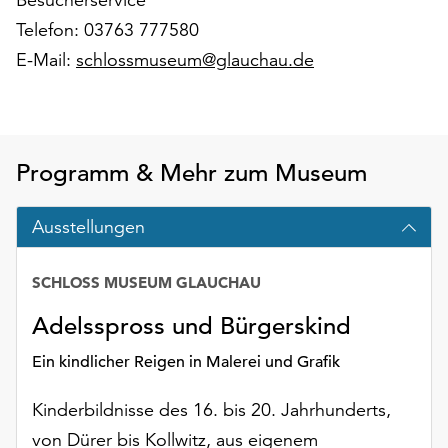
Möchten
Telefon: 03763 777580
Sie
die
E-Mail:
schlossmuseum@glauchau.de
verwendeten
Cookies
anpassen,
erreichen
Programm & Mehr zum Museum
Sie
die
Einstellungen
Ausstellungen
über
die
SCHLOSS MUSEUM GLAUCHAU
Schaltfläche
„Auswählen“.
Adelsspross und Bürgerskind
Weitere
Ein kindlicher Reigen in Malerei und Grafik
Informationen
finden
Kinderbildnisse des 16. bis 20. Jahrhunderts,
Sie
von Dürer bis Kollwitz, aus eigenem
in