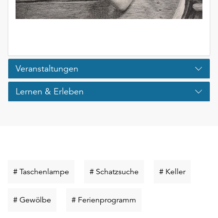
Veranstaltungen
Lernen & Erleben
Schlüsselwort
Schlüsselwort
Schlüssel
# Taschenlampe
# Schatzsuche
# Keller
suchen
suchen
suchen
Schlüsselwort
Schlüsselwort
# Gewölbe
# Ferienprogramm
suchen
suchen