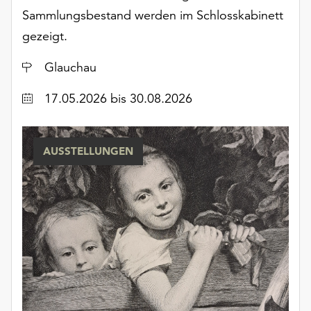
unserer
Sammlungsbestand werden im Schlosskabinett
Datenschutzerklärung
gezeigt.
oder
dem
Ort
Glauchau
Impressum
.
Datum
17.05.2026
bis 30.08.2026
AUSSTELLUNGEN