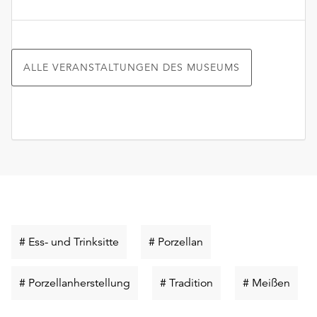
ALLE VERANSTALTUNGEN DES MUSEUMS
Schlüsselwort
Schlüsselwort
# Ess- und Trinksitte
# Porzellan
suchen
suchen
Schlüsselwort
Schlüsselwort
Schlü
# Porzellanherstellung
# Tradition
# Meißen
suchen
suchen
such