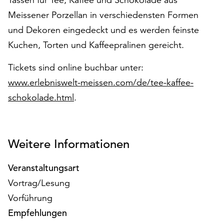
am
Meissener Porzellan in verschiedensten Formen
Ende
der
und Dekoren eingedeckt und es werden feinste
Seite
Kuchen, Torten und Kaffeepralinen gereicht.
die
Schaltfläche
Tickets sind online buchbar unter:
„Cookie-
www.erlebniswelt-meissen.com/de/tee-kaffee-
Einstellungen“
zur
schokolade.html
.
Verfügung.
Funktionale
Cookies
Weitere Informationen
werden
auch
ohne
Veranstaltungsart
Ihr
Vortrag/Lesung
Einverständnis
Vorführung
weiterhin
ausgeführt.
Empfehlungen