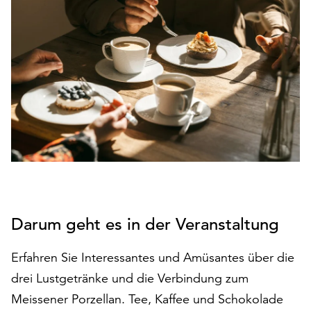
den
Betrieb
der
Seite
notwendig
sind
(funktionale
Cookies),
sowie
solche,
die
lediglich
zu
anonymen
Darum geht es in der Veranstaltung
Statistikzwecken
genutzt
Erfahren Sie Interessantes und Amüsantes über die
werden.
drei Lustgetränke und die Verbindung zum
Klicken
Meissener Porzellan. Tee, Kaffee und Schokolade
Sie