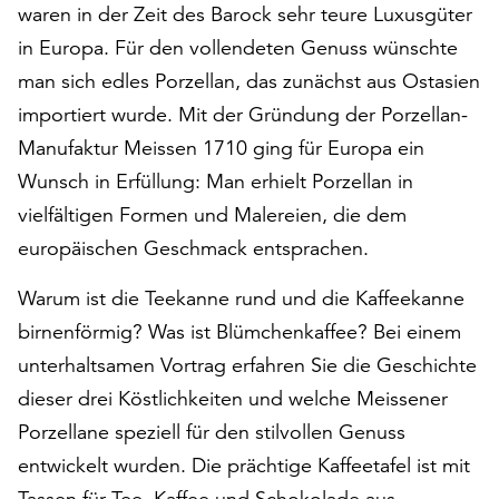
waren in der Zeit des Barock sehr teure Luxusgüter
auf
in Europa. Für den vollendeten Genuss wünschte
„Alle
akzeptieren“,
man sich edles Porzellan, das zunächst aus Ostasien
um
importiert wurde. Mit der Gründung der Porzellan-
alle
Manufaktur Meissen 1710 ging für Europa ein
Cookies
zu
Wunsch in Erfüllung: Man erhielt Porzellan in
akzeptieren.
vielfältigen Formen und Malereien, die dem
Sie
europäischen Geschmack entsprachen.
können
Ihr
Warum ist die Teekanne rund und die Kaffeekanne
Einverständnis
jederzeit
birnenförmig? Was ist Blümchenkaffee? Bei einem
ändern
unterhaltsamen Vortrag erfahren Sie die Geschichte
und
dieser drei Köstlichkeiten und welche Meissener
widerrufen.
Porzellane speziell für den stilvollen Genuss
Dafür
steht
entwickelt wurden. Die prächtige Kaffeetafel ist mit
Ihnen
Tassen für Tee, Kaffee und Schokolade aus