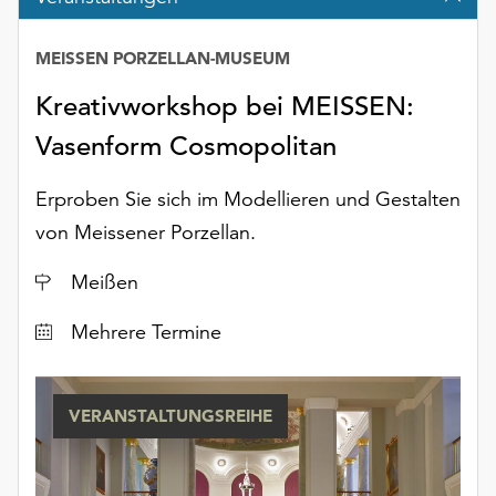
unserer
Datenschutzerklärung
MEISSEN PORZELLAN-MUSEUM
oder
dem
Kreativworkshop bei MEISSEN:
Impressum
Vasenform Cosmopolitan
.
Erproben Sie sich im Modellieren und Gestalten
von Meissener Porzellan.
Ort
Meißen
Datum
Mehrere Termine
VERANSTALTUNGSREIHE