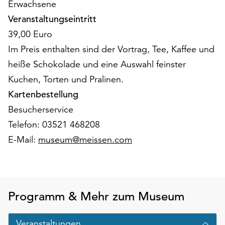
Erwachsene
Möchten
Sie
Veranstaltungseintritt
die
39,00 Euro
verwendeten
Im Preis enthalten sind der Vortrag, Tee, Kaffee und
Cookies
heiße Schokolade und eine Auswahl feinster
anpassen,
erreichen
Kuchen, Torten und Pralinen.
Sie
Kartenbestellung
die
Besucherservice
Einstellungen
über
Telefon: 03521 468208
die
E-Mail:
museum@meissen.com
Schaltfläche
„Auswählen“.
Weitere
Informationen
Programm & Mehr zum Museum
finden
Sie
in
Veranstaltungen