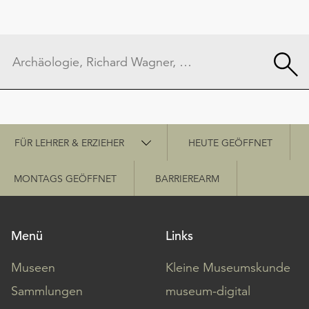
Schnellzugriff
FÜR LEHRER & ERZIEHER
HEUTE GEÖFFNET
MONTAGS GEÖFFNET
BARRIEREARM
Menü
Links
Museen
Kleine Museumskunde
Sammlungen
museum-digital