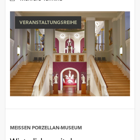
unserer
Datenschutzerklärung
oder
VERANSTALTUNGSREIHE
dem
Impressum
.
MEISSEN PORZELLAN-MUSEUM