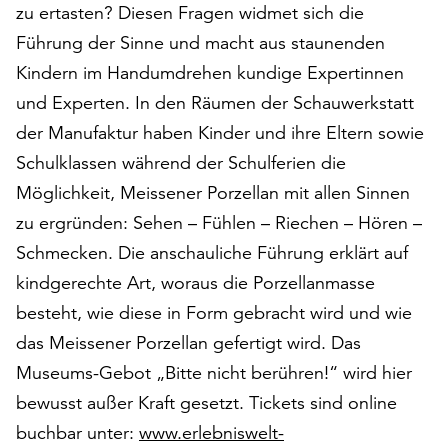
zu ertasten? Diesen Fragen widmet sich die
auf
Führung der Sinne und macht aus staunenden
„Alle
akzeptieren“,
Kindern im Handumdrehen kundige Expertinnen
um
und Experten. In den Räumen der Schauwerkstatt
alle
der Manufaktur haben Kinder und ihre Eltern sowie
Cookies
zu
Schulklassen während der Schulferien die
akzeptieren.
Möglichkeit, Meissener Porzellan mit allen Sinnen
Sie
zu ergründen: Sehen – Fühlen – Riechen – Hören –
können
Ihr
Schmecken. Die anschauliche Führung erklärt auf
Einverständnis
kindgerechte Art, woraus die Porzellanmasse
jederzeit
besteht, wie diese in Form gebracht wird und wie
ändern
und
das Meissener Porzellan gefertigt wird. Das
widerrufen.
Museums-Gebot „Bitte nicht berühren!“ wird hier
Dafür
bewusst außer Kraft gesetzt. Tickets sind online
steht
buchbar unter:
www.erlebniswelt-
Ihnen