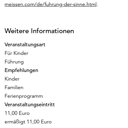
am
meissen.com/de/fuhrung-der-sinne.html
.
Ende
der
Seite
die
Weitere Informationen
Schaltfläche
„Cookie-
Veranstaltungsart
Einstellungen“
Für Kinder
zur
Führung
Verfügung.
Funktionale
Empfehlungen
Cookies
Kinder
werden
Familien
auch
ohne
Ferienprogramm
Ihr
Veranstaltungseintritt
Einverständnis
11,00 Euro
weiterhin
ausgeführt.
ermäßigt 11,00 Euro