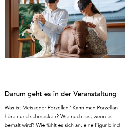
den
Betrieb
der
Seite
notwendig
sind
(funktionale
Cookies),
sowie
solche,
die
lediglich
zu
anonymen
Darum geht es in der Veranstaltung
Statistikzwecken
genutzt
Was ist Meissener Porzellan? Kann man Porzellan
werden.
hören und schmecken? Wie riecht es, wenn es
Klicken
bemalt wird? Wie fühlt es sich an, eine Figur blind
Sie