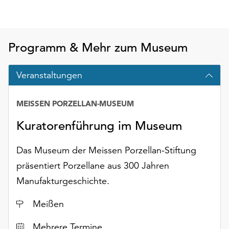
Möchten
Sie
die
verwendeten
Programm & Mehr zum Museum
Cookies
anpassen,
Veranstaltungen
erreichen
Sie
die
MEISSEN PORZELLAN-MUSEUM
Einstellungen
Kuratorenführung im Museum
über
die
Schaltfläche
Das Museum der Meissen Porzellan-Stiftung
„Auswählen“.
präsentiert Porzellane aus 300 Jahren
Weitere
Manufakturgeschichte.
Informationen
finden
Ort
Meißen
Sie
in
Datum
Mehrere Termine