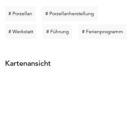
Schlüsselwort
Schlüsselwort
# Porzellan
# Porzellanherstellung
suchen
suchen
Schlüsselwort
Schlüsselwort
Schlüs
# Werkstatt
# Führung
# Ferienprogramm
suchen
suchen
suchen
Kartenansicht