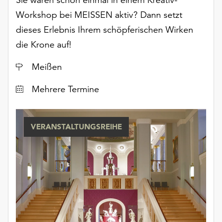
unserer
Workshop bei MEISSEN aktiv? Dann setzt
Datenschutzerklärung
dieses Erlebnis Ihrem schöpferischen Wirken
oder
dem
die Krone auf!
Impressum
.
Ort
Meißen
Datum
Mehrere Termine
VERANSTALTUNGSREIHE