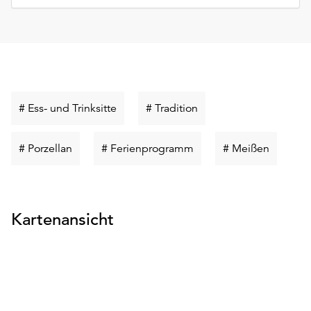
Schlüsselwort
Schlüsselwort
# Ess- und Trinksitte
# Tradition
suchen
suchen
Schlüsselwort
Schlüsselwort
Schlüsse
# Porzellan
# Ferienprogramm
# Meißen
suchen
suchen
suchen
Kartenansicht