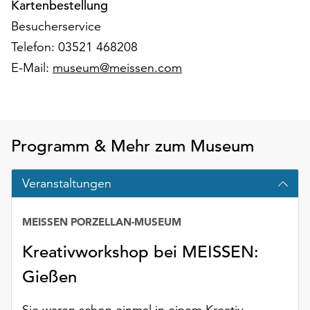
Kartenbestellung
Möchten
Sie
Besucherservice
die
Telefon: 03521 468208
verwendeten
E-Mail:
museum@meissen.com
Cookies
anpassen,
erreichen
Sie
die
Programm & Mehr zum Museum
Einstellungen
über
Veranstaltungen
die
Schaltfläche
„Auswählen“.
MEISSEN PORZELLAN-MUSEUM
Weitere
Kreativworkshop bei MEISSEN:
Informationen
finden
Gießen
Sie
in
Sie waren schon einmal in einem Kreativ-