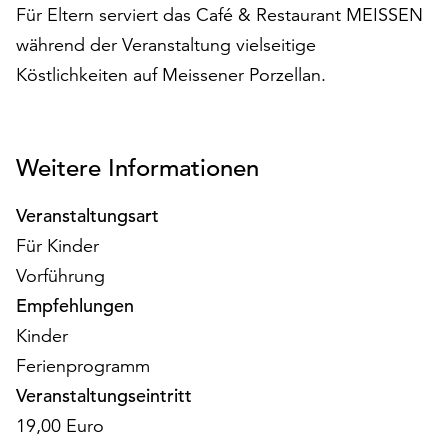
am
Für Eltern serviert das Café & Restaurant MEISSEN
Ende
während der Veranstaltung vielseitige
der
Köstlichkeiten auf Meissener Porzellan.
Seite
die
Schaltfläche
„Cookie-
Weitere Informationen
Einstellungen“
zur
Veranstaltungsart
Verfügung.
Funktionale
Für Kinder
Cookies
Vorführung
werden
Empfehlungen
auch
ohne
Kinder
Ihr
Ferienprogramm
Einverständnis
Veranstaltungseintritt
weiterhin
ausgeführt.
19,00 Euro