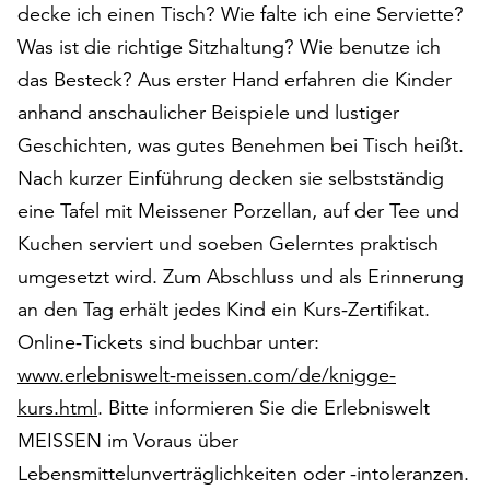
decke ich einen Tisch? Wie falte ich eine Serviette?
auf
Was ist die richtige Sitzhaltung? Wie benutze ich
„Alle
akzeptieren“,
das Besteck? Aus erster Hand erfahren die Kinder
um
anhand anschaulicher Beispiele und lustiger
alle
Geschichten, was gutes Benehmen bei Tisch heißt.
Cookies
zu
Nach kurzer Einführung decken sie selbstständig
akzeptieren.
eine Tafel mit Meissener Porzellan, auf der Tee und
Sie
Kuchen serviert und soeben Gelerntes praktisch
können
Ihr
umgesetzt wird. Zum Abschluss und als Erinnerung
Einverständnis
an den Tag erhält jedes Kind ein Kurs-Zertifikat.
jederzeit
Online-Tickets sind buchbar unter:
ändern
und
www.erlebniswelt-meissen.com/de/knigge-
widerrufen.
kurs.html
. Bitte informieren Sie die Erlebniswelt
Dafür
MEISSEN im Voraus über
steht
Lebensmittelunverträglichkeiten oder -intoleranzen.
Ihnen