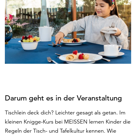
den
Betrieb
der
Seite
notwendig
sind
(funktionale
Cookies),
sowie
solche,
die
lediglich
zu
anonymen
Darum geht es in der Veranstaltung
Statistikzwecken
genutzt
Tischlein deck dich? Leichter gesagt als getan. Im
werden.
kleinen Knigge-Kurs bei MEISSEN lernen Kinder die
Klicken
Regeln der Tisch- und Tafelkultur kennen. Wie
Sie