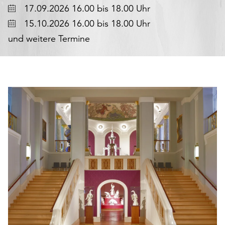
Datum
den
17.09.2026 16.00 bis 18.00 Uhr
Betrieb
Datum
15.10.2026 16.00 bis 18.00 Uhr
der
und weitere Termine
Seite
notwendig
sind
(funktionale
Cookies),
sowie
solche,
die
lediglich
zu
anonymen
Statistikzwecken
genutzt
werden.
Klicken
Sie