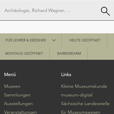
Schnellzugriff
FÜR LEHRER & ERZIEHER
HEUTE GEÖFFNET
MONTAGS GEÖFFNET
BARRIEREARM
Menü
Links
Museen
Kleine Museumskunde
Sammlungen
museum-digital
Ausstellungen
Sächsische Landesstelle
Veranstaltungen
für Museumswesen