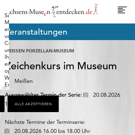
widerrufen.
Umscha
Sachsens-
Naviga
Museen-
entdecken.de
Veranstaltungen
verwendet
Cookies,
um
MEISSEN PORZELLAN-MUSEUM
Ihnen
Zeichenkurs im Museum
ein
optimales
Webseiten-
Meißen
Erlebnis
zu
Datum
Ausgewählter Termin der Serie:
20.08.2026
bieten.
16.00 bis 18.00 Uhr
ALLE AKZEPTIEREN
Dazu
zählen
Cookies,
Nächste Termine der Terminserie:
die
Datum
20.08.2026 16.00 bis 18.00 Uhr
für