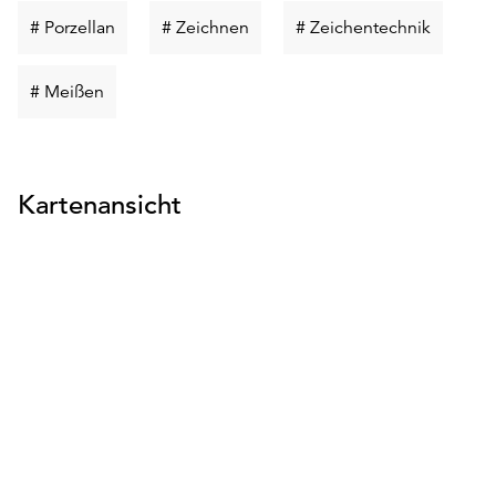
Schlüsselwort
Schlüsselwort
Schlüsse
# Porzellan
# Zeichnen
# Zeichentechnik
suchen
suchen
suchen
Schlüsselwort
# Meißen
suchen
Kartenansicht