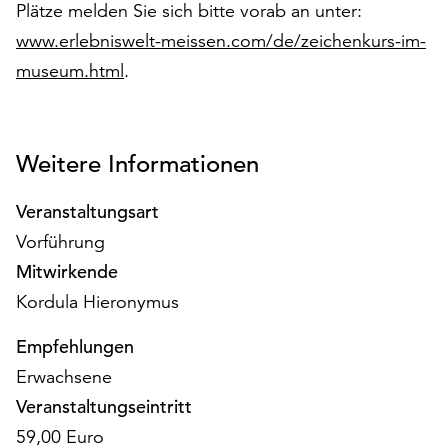
am
Plätze melden Sie sich bitte vorab an unter:
Ende
www.erlebniswelt-meissen.com/de/zeichenkurs-im-
der
museum.html
.
Seite
die
Schaltfläche
„Cookie-
Weitere Informationen
Einstellungen“
zur
Veranstaltungsart
Verfügung.
Funktionale
Vorführung
Cookies
Mitwirkende
werden
Kordula Hieronymus
auch
ohne
Empfehlungen
Ihr
Erwachsene
Einverständnis
weiterhin
Veranstaltungseintritt
ausgeführt.
59,00 Euro