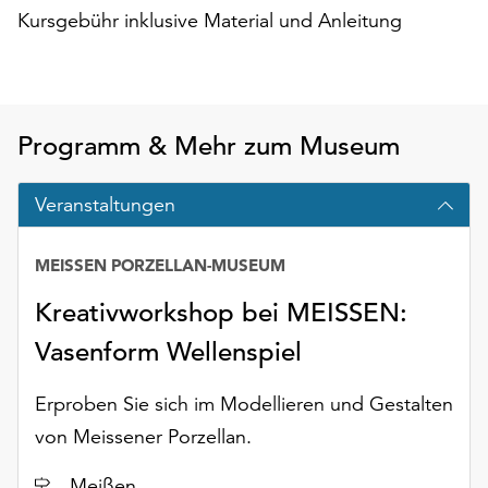
Möchten
Kursgebühr inklusive Material und Anleitung
Sie
die
verwendeten
Cookies
anpassen,
Programm & Mehr zum Museum
erreichen
Sie
Veranstaltungen
die
Einstellungen
über
MEISSEN PORZELLAN-MUSEUM
die
Kreativworkshop bei MEISSEN:
Schaltfläche
„Auswählen“.
Vasenform Wellenspiel
Weitere
Erproben Sie sich im Modellieren und Gestalten
Informationen
finden
von Meissener Porzellan.
Sie
in
Ort
Meißen