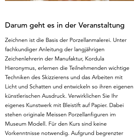
auf
„Alle
akzeptieren“,
Darum geht es in der Veranstaltung
um
alle
Zeichnen ist die Basis der Porzellanmalerei. Unter
Cookies
zu
fachkundiger Anleitung der langjährigen
akzeptieren.
Zeichenlehrerin der Manufaktur, Kordula
Sie
Hieronymus, erlernen die Teilnehmenden wichtige
können
Techniken des Skizzierens und das Arbeiten mit
Ihr
Einverständnis
Licht und Schatten und entwickeln so ihren eigenen
jederzeit
künstlerischen Ausdruck. Verwirklichen Sie Ihr
ändern
eigenes Kunstwerk mit Bleistift auf Papier. Dabei
und
widerrufen.
stehen originale Meissen Porzellanfiguren im
Dafür
Museum Modell. Für den Kurs sind keine
steht
Vorkenntnisse notwendig. Aufgrund begrenzter
Ihnen